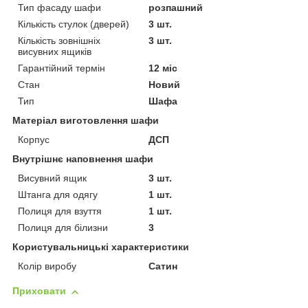
Тип фасаду шафи
розпашний
Кількість стулок (дверей)
3 шт.
Кількість зовнішніх
3 шт.
висувних ящиків
Гарантійний термін
12 міс
Стан
Новий
Тип
Шафа
Матеріал виготовлення шафи
Корпус
ДСП
Внутрішнє наповнення шафи
Висувний ящик
3 шт.
Штанга для одягу
1 шт.
Полиця для взуття
1 шт.
Полиця для білизни
3
Користувальницькі характеристики
Колір виробу
Сатин
Приховати