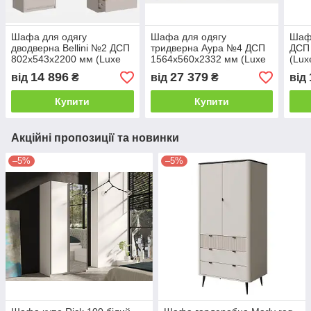
Шафа для одягу
Шафа для одягу
Шафа
дводверна Bellini №2 ДСП
тридверна Аура №4 ДСП
ДСП
802х543х2200 мм (Luxe
1564х560х2332 мм (Luxe
(Lux
Studio TM)
Studio TM)
14 896
27 379
від
₴
від
₴
від
Купити
Купити
Акційні пропозиції та новинки
–5%
–5%