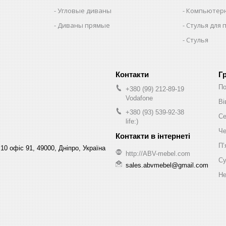
Угловые диваны
Компьютерн
Диваны прямые
Стулья для 
Стулья
Г
По
+380 (99) 212-89-19
Vodafone
Ві
+380 (93) 539-92-38
Се
life:)
Че
Пʼ
10 офіс 91, 49000, Дніпро, Україна
http://ABV-mebel.com
Су
sales.abvmebel@gmail.com
Не