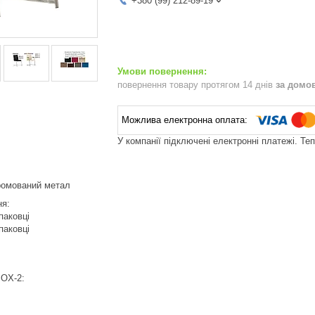
+380 (99) 212-89-19
повернення товару протягом 14 днів
за домо
У компанії підключені електронні платежі. Те
хромований метал
ня:
паковці
паковці
BOX-2: