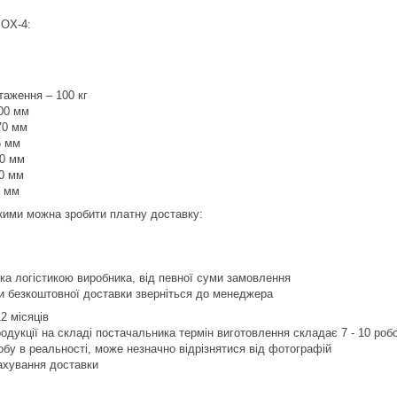
BOX-4:
аження – 100 кг
400 мм
70 мм
5 мм
10 мм
40 мм
5 мм
якими можна зробити платну доставку:
ка логістикою виробника, від певної суми замовлення
и безкоштовної доставки зверніться до менеджера
12 місяців
продукції на складі постачальника термін виготовлення складає 7 - 10 роб
робу в реальності, може незначно відрізнятися від фотографій
рахування доставки