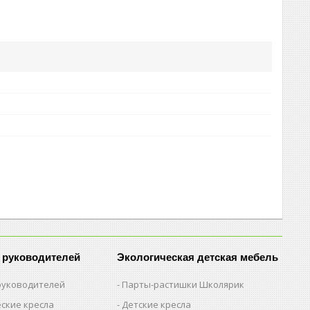
 руководителей
Экологическая детская мебель
 руководителей
Парты-растишки Школярик
ские кресла
Детские кресла