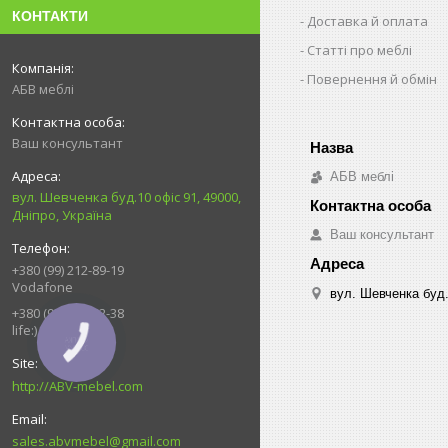
КОНТАКТИ
Доставка й оплата
Статті про меблі
Повернення й обмін
АБВ меблі
Ваш консультант
АБВ меблі
вул. Шевченка буд.10 офіс 91, 49000,
Дніпро, Україна
Ваш консультант
+380 (99) 212-89-19
Vodafone
вул. Шевченка буд.
+380 (93) 539-92-38
life:)
КНОПКА
ЗВ'ЯЗКУ
http://ABV-mebel.com
sales.abvmebel@gmail.com