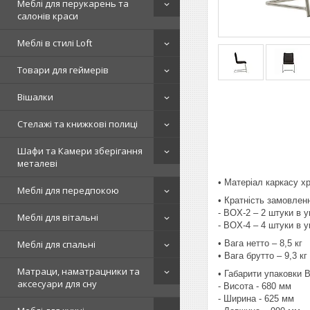
Меблі для перукарень та
салонів краси
Меблі в стилі Loft
Товари для геймерів
Вішалки
Стелажі та книжкові полиці
Шафи та Камери зберігання
металеві
• Матеріал каркасу 
Меблі для передпокою
• Кратність замовлен
- BOX-2 – 2 штуки в у
Меблі для вітальні
- BOX-4 – 4 штуки в у
• Вага нетто – 8,5 кг
Меблі для спальні
• Вага брутто – 9,3 кг
Матраци, наматрацники та
• Габарити упаковки 
аксесуари для сну
- Висота - 680 мм
- Ширина - 625 мм