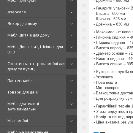
Меблі для кухні
- Довжина – 990 мм
• Габарити упаковки 
Дзеркала
- Висота - 680 мм
- Ширина - 625 мм
Декор для дому
- Довжина – 830 мм
• Максимальне навант
Меблі Дитячі для дому
• Глибина сидіння – 
• Ширина сидіння – 4
Меблі Дошкільні, Шкільні, для
• Висота виробу – 83
ВНЗ
• Діаметр основи – 7
• Висота сидіння – 4
Спортивна та Ігрова меблі для
• Висота спинки – 39
дому та вулиці
• Кур'єрські служби 
- Укрпошта
Плетені меблі
- Нова пошта
- Міст експрес
Товари для дачі
- Безкоштовна достав
- Для розрахунку сум
Меблі для вулиці
• Гарантійний термін 
антивандальні
• У разі відсутності 
• Колір та вигляд ви
М'які меблі
• Ціна вказана без у
Меблі на замовлення