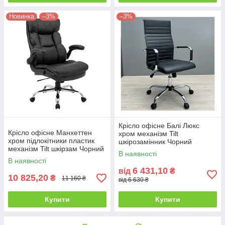
Новинка
–3%
–3%
Крісло офісне Балі Люкс
Крісло офісне Манхеттен
хром механізм Tilt
хром підлокітники пластик
шкірозамінник Чорний
механізм Tilt шкірзам Чорний
(Richman ТМ)
В наявності
(Richman ТМ)
В наявності
6 431,10
від
₴
10 825,20
₴
11 160 ₴
від 6 630 ₴
Купити
Купити