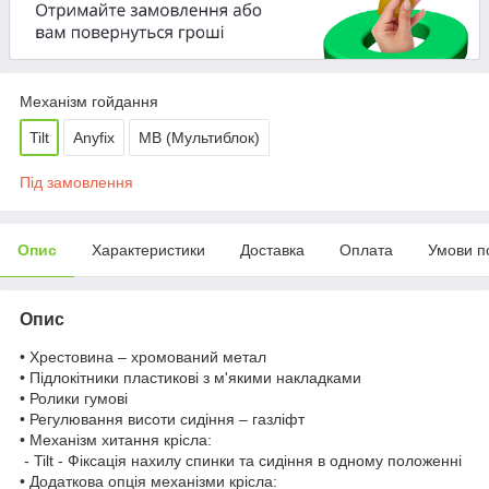
Механізм гойдання
Tilt
Anyfix
MB (Мультиблок)
Під замовлення
Опис
Характеристики
Доставка
Оплата
Умови п
Опис
• Хрестовина – хромований метал
• Підлокітники пластикові з м'якими накладками
• Ролики гумові
• Регулювання висоти сидіння – газліфт
• Механізм хитання крісла:
- Tilt - Фіксація нахилу спинки та сидіння в одному положенні
• Додаткова опція механізми крісла: