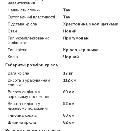
навантаження
Наявність спинки
Так
Ортопедичні властивості
Так
Підстава крісла
Хрестовина з коліщатками
Стан
Новий
Тип укомплектованих
Прогумовані
коліщаток
Тип крісла
Крісло керівника
Колір
Чорний
Габаритні розміри крісла
Вага крісла
17 кг
Висота з урахуванням
112 см
спинки
Висота сидіння у
60 см
верхньому положенні
Висота сидіння у
52 см
нижньому положенні
Глибина крісла
80 см
Ширина крісла
62 см
Розміри спинки та сидіння