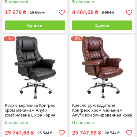
В наявності
В наявності
(Richman ТМ)
17 670
8 404,08
₴
₴
18 600 ₴
8 664 ₴
Купити
Купити
–3%
–3%
Крісло керівника Конгрес
Кресло руководителя
хром механізм Anyfix
Конгресс хром механизм
комбінована шкіра чорна
Anyfix комбинированная кожа
(Richman ТМ)
коричневая (Richman ТМ)
В наявності
В наявності
25 747,68
25 747,68
₴
₴
26 544 ₴
26 544 ₴