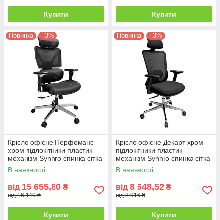
Купити
Купити
Новинка
–3%
Новинка
–3%
Крісло офісне Перфоманс
Крісло офісне Декарт хром
хром підлокітники пластик
підлокітники пластик
механізм Synhro спинка сітка
механізм Synhro спинка сітка
Чорна (Richman ТМ)
Чорна (Richman ТМ)
В наявності
В наявності
15 655,80
8 648,52
від
₴
від
₴
від 16 140 ₴
від 8 916 ₴
Купити
Купити