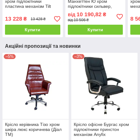
хром підлокітники
Манхеттен Ю хром
хром
пластина механізм Tilt
підлокітники сильвер,
меха
шкірозамінник Флай-2200
механізм Tilt
шкір
10 190,82
від
₴
(Richman ТМ)
шкірозамінник Флай 2230
(Ric
13 228
8 5
₴
13 428 ₴
від 10 506 ₴
(Richman ТМ)
Купити
Купити
Акційні пропозиції та новинки
–5%
–3%
Крісло керівника Тізо хром
Крісло офісне Бургас хром
шкіра люкс коричнева (Діал
підлокітники принстон
ТМ)
механізм Anyfix
шкірозамінник Чорний