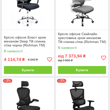
Крісло офісне Скайлайн
Крісло офісне Бласт хром
хрестовина хром механізм
механізм Deep Tilt спинка
Tilt спинка сітка (Richman ТМ)
сітка чорна (Richman ТМ)
В наявності
В наявності
7 373,94
від
₴
4 114,74
₴
4 242 ₴
від 7 602 ₴
Купити
Купити
–3%
–3%