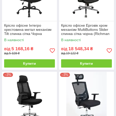
Крісло офісне Інтегро
Крісло офісне Ерговік хром
хрестовина метал механізм
механізм MultiButtons Slider
Tilt спинка сітка Чорна
спинка сітка чорна (Richman
(Richman ТМ)
ТМ)
В наявності
В наявності
5 168,16
18 548,34
від
₴
від
₴
від 5 328 ₴
від 19 122 ₴
Купити
Купити
–3%
–3%