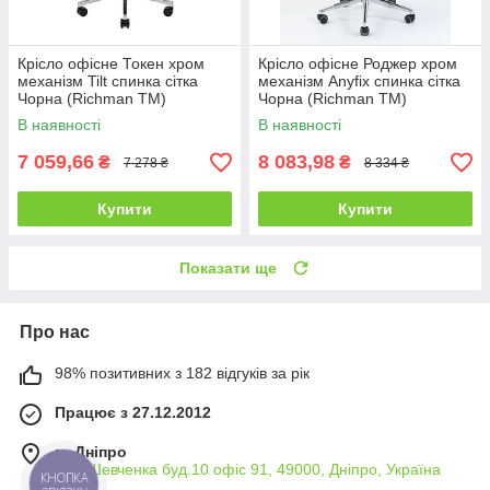
Крісло офісне Токен хром
Крісло офісне Роджер хром
механізм Tilt спинка сітка
механізм Anyfix спинка сітка
Чорна (Richman ТМ)
Чорна (Richman ТМ)
В наявності
В наявності
7 059,66
8 083,98
₴
₴
7 278 ₴
8 334 ₴
Купити
Купити
Показати ще
Про нас
98% позитивних з 182 відгуків за рік
Працює з 27.12.2012
м. Дніпро
вул. Шевченка буд.10 офіс 91, 49000, Дніпро, Україна
КНОПКА