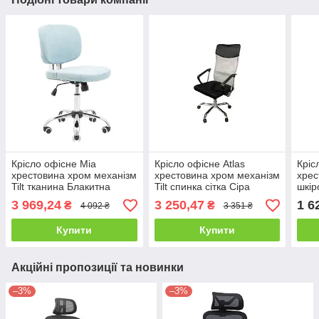
Крісло офісне Міа
Крісло офісне Atlas
Кріс
хрестовина хром механізм
хрестовина хром механізм
хрес
Tilt тканина Блакитна
Tilt спинка сітка Сіра
шкір
(Richman ТМ)
(Intarsio ТМ)
ТМ)
3 969,24
3 250,47
1 6
₴
₴
4 092 ₴
3 351 ₴
Купити
Купити
Акційні пропозиції та новинки
–3%
–3%