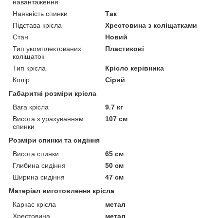
навантаження
Наявність спинки
Так
Підстава крісла
Хрестовина з коліщатками
Стан
Новий
Тип укомплектованих
Пластикові
коліщаток
Тип крісла
Крісло керівника
Колір
Сірий
Габаритні розміри крісла
Вага крісла
9.7 кг
Висота з урахуванням
107 см
спинки
Розміри спинки та сидіння
Висота спинки
65 см
Глибина сидіння
50 см
Ширина сидіння
47 см
Матеріал виготовлення крісла
Каркас крісла
метал
Хрестовина
метал