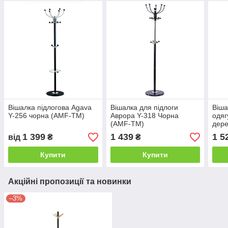
Вішалка підлогова Agava
Вішалка для підлоги
Віша
Y-256 чорна (AMF-ТМ)
Аврора Y-318 Чорна
одяг
(AMF-ТМ)
дере
Яблу
1 399
1 439
1 5
від
₴
₴
Купити
Купити
Акційні пропозиції та новинки
–3%