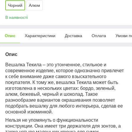
Чорний
Алюм
В наявності
Опис
Характеристики
Доставка
Оплата
Умови п
Опис
Вешалка Текила – это утонченное, стильное и
современное изделие, которое однозначно привлечет
к себе внимание даже самого взыскательного
покупателя. К тому же, вешалка Текила может быть
изготовлена в нескольких цветах: бордо, зеленый,
алюм, бежевый, черный и шоколад. Такое
разнообразие вариантов окрашивания позволяет
подобрать вешалку для любого интерьера, сделав ее
основной изюминкой.
Нельзя не упомянуть о функциональности
конструкции. Она имеет три держателя для зонтов, а
также четыре маленьких крючка для сумок.