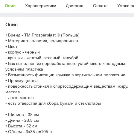
Опис
Характеристики
Доставка
Оплата
Умови п
Опис
• Бренд - TM Prosperplast ® (Польша)
• Материал - пластик, полипропилен
• Цвет:
- корпус - черный
- крышки - желтый, зеленый, голубой
• Бак выполнен из переработанного устойчивого к погодным
условиям пластика
• Возможность фиксации крышки в вертикальном положении
• Преимущества:
- поверхность стойкая к спиртосодержащим веществам, жиру,
маслам
-
легко моется
- есть отверстия для сбора бумаги и стеклотары
• Ширина - 38 см
• Длина - 28,5 см
• Высота - 52 см
• Объем - 3x35 л=105 л