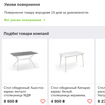
Умови повернення
Повернення товару впродовж 14 днів за домовленістю
Всі умови повернення
Подібні товари компанії
Стол обеденный Хьюстон
Стол обеденный Кипарис
Сто
каркас металл
каркас белый,
раск
столешница МДФ
столешница керамика,
Нат
130(+40)х77 см (Микс-
120х80 см (Микс-Мебель
Бела
8 600
4 800
6 2
₴
₴
Мебель ТМ)
ТМ)
(Ми