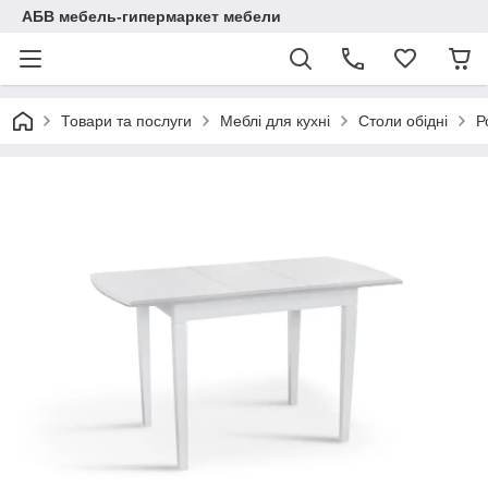
АБВ мебель-гипермаркет мебели
Товари та послуги
Меблі для кухні
Столи обідні
Р