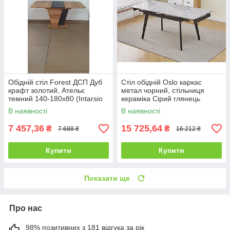
Обідній стіл Forest ДСП Дуб
Стіл обідній Oslo каркас
крафт золотий, Ательє
метал чорний, стільниця
темний 140-180х80 (Intarsio
кераміка Сірий глянець
TM)
120/180х80 см (Intarsio TM)
В наявності
В наявності
7 457,36
15 725,64
₴
₴
7 688 ₴
16 212 ₴
Купити
Купити
Показати ще
Про нас
98% позитивних з 181 відгука за рік