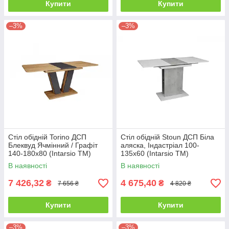
Купити
Купити
–3%
–3%
Стіл обідній Torino ДСП
Стіл обідній Stoun ДСП Біла
Блеквуд Ячмінний / Графіт
аляска, Індастріал 100-
140-180х80 (Intarsio TM)
135х60 (Intarsio TM)
В наявності
В наявності
7 426,32
4 675,40
₴
₴
7 656 ₴
4 820 ₴
Купити
Купити
–3%
–3%