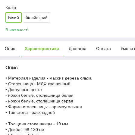
Колір
Білий
білий/сірий
В наявності
Опис
Характеристики
Доставка
Оплата
Умови 
Опис
• Материал изделия - массив дерева ольха
• Столешница - МДФ крашенный
• Доступные цвета:
- ножки белые, столешница белая
- ножки белые, столешница серая
• Форма столешницы - прямоугольная
• Тип стола - раскладной
• Толщина столешницы - 19 мм
• Длина - 98-130 см