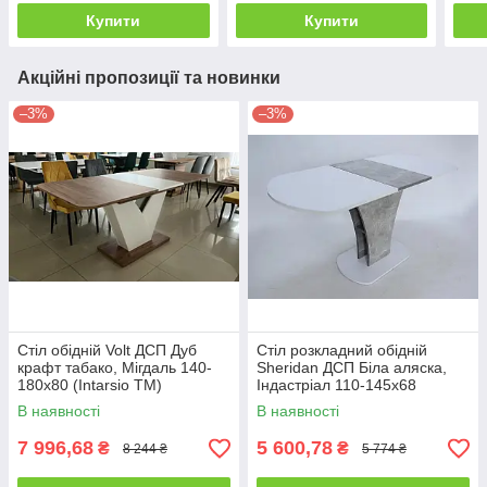
Купити
Купити
Акційні пропозиції та новинки
–3%
–3%
Стіл обідній Volt ДСП Дуб
Стіл розкладний обідній
крафт табако, Мігдаль 140-
Sheridan ДСП Біла аляска,
180х80 (Intarsio TM)
Індастріал 110-145х68
(Intarsio TM)
В наявності
В наявності
7 996,68
5 600,78
₴
₴
8 244 ₴
5 774 ₴