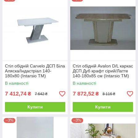
Стіл обідній Carvelo ДСП Біла
Стіл обідній Avalon D/L каркас
Аляска/Індастріал 140-
ДСП Дуб крафт сірий/Латте
180х80 (Intarsio TM)
140-180х85 см (Intarsio TM)
В наявності
В наявності
7 412,74
7 872,52
₴
₴
7 642 ₴
8 116 ₴
Купити
Купити
–3%
–3%