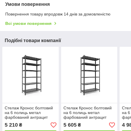
Умови повернення
Повернення товару впродовж 14 днів за домовленістю
Всі умови повернення
Подібні товари компанії
Стелаж Кронос болтовий
Стелаж Кронос болтовий
Стел
на 6 полиць метал
на 6 полиць метал
на 6
фарбований антрацит
фарбований антрацит
фар
2200х900х600 мм
2200х1000х600 мм
220
5 210
5 605
4 9
₴
₴
(Меткас-ТМ)
(Меткас-ТМ)
(Мет