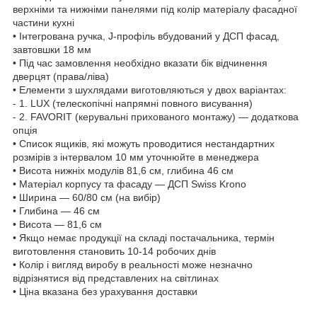
верхніми та нижніми панелями під колір матеріалу фасадної
частини кухні
•
Інтегрована ручка, J-профіль вбудований у ДСП фасад,
завтовшки 18 мм
• Під час замовлення необхідно вказати бік відчинення
дверцят (права/ліва)
• Елементи з шухлядами виготовляються у двох варіантах:
- 1. LUX (телескопічні напрямні повного висування)
- 2. FAVORIT (керувальні прихованого монтажу) — додаткова
опція
• Список ящиків, які можуть проводитися нестандартних
розмірів з інтервалом 10 мм уточнюйте в менеджера
• Висота нижніх модулів 81,6 см, глибина 46 см
• Матеріал корпусу та фасаду — ДСП Swiss Krono
• Ширина — 60/80 см (на вибір)
• Глибина — 46 см
• Висота — 81,6 см
• Якщо немає продукції на складі постачальника, термін
виготовлення становить 10-14 робочих днів
• Колір і вигляд виробу в реальності може незначно
відрізнятися від представлених на світлинах
• Ціна вказана без урахування доставки