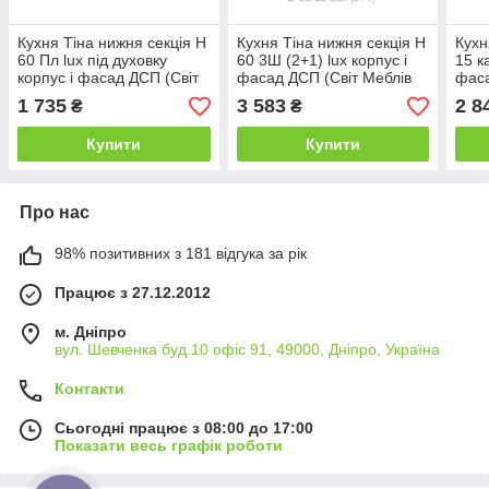
Кухня Тіна нижня секція Н
Кухня Тіна нижня секція Н
Кухн
60 Пл lux під духовку
60 3Ш (2+1) lux корпус і
15 к
корпус і фасад ДСП (Світ
фасад ДСП (Світ Меблів
фаса
Меблів ТМ)
ТМ)
ТМ)
1 735
3 583
2 8
₴
₴
Купити
Купити
Про нас
98% позитивних з 181 відгука за рік
Працює з 27.12.2012
м. Дніпро
вул. Шевченка буд.10 офіс 91, 49000, Дніпро, Україна
Контакти
Сьогодні працює з 08:00 до 17:00
Показати весь графік роботи