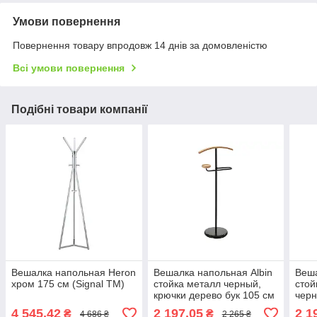
Умови повернення
Повернення товару впродовж 14 днів за домовленістю
Всі умови повернення
Подібні товари компанії
Вешалка напольная Heron
Вешалка напольная Albin
Веша
хром 175 см (Signal ТМ)
стойка металл черный,
стой
крючки дерево бук 105 см
черн
(Signal ТМ)
ТМ)
4 545,42
2 197,05
2 1
₴
₴
4 686 ₴
2 265 ₴