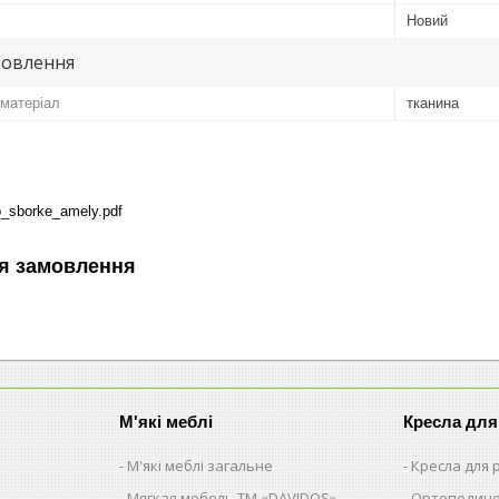
Новий
товлення
матеріал
тканина
o_sborke_amely.pdf
я замовлення
М'які меблі
Кресла для
М'які меблі загальне
Кресла для
Мягкая мебель ТМ «DAVIDOS»
Ортопедиче