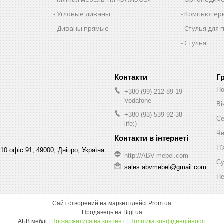
Угловые диваны
Компьютерн
Диваны прямые
Стулья для 
Стулья
Г
По
+380 (99) 212-89-19
Vodafone
Ві
+380 (93) 539-92-38
Се
life:)
Че
Пʼ
10 офіс 91, 49000, Дніпро, Україна
http://ABV-mebel.com
Су
sales.abvmebel@gmail.com
Не
Сайт створений на маркетплейсі
Prom.ua
Продавець на Bigl.ua
АБВ меблі |
Поскаржитися на контент
|
Політика конфіденційності