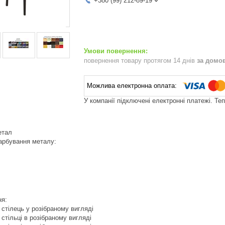
+380 (99) 212-89-19
повернення товару протягом 14 днів
за домо
У компанії підключені електронні платежі. Те
етал
арбування металу:
ня:
1 стілець у розібраному вигляді
2 стільці в розібраному вигляді