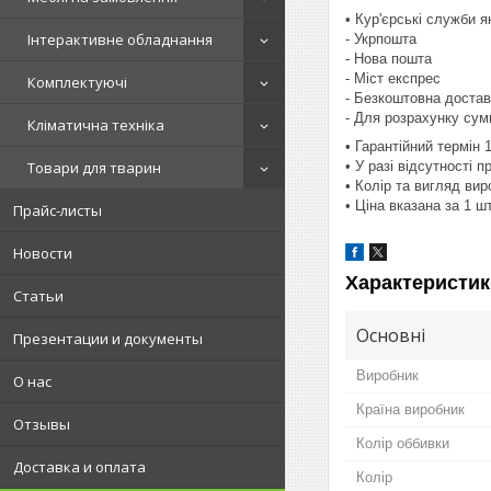
• Кур'єрські служби 
Інтерактивне обладнання
- Укрпошта
- Нова пошта
- Міст експрес
Комплектуючі
- Безкоштовна достав
- Для розрахунку сум
Кліматична техніка
• Гарантійний термін 
• У разі відсутності 
Товари для тварин
• Колір та вигляд ви
• Ціна вказана за 1 
Прайс-листы
Новости
Характеристик
Статьи
Основні
Презентации и документы
Виробник
О нас
Країна виробник
Отзывы
Колір оббивки
Доставка и оплата
Колір