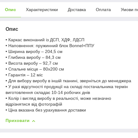
Опис
Характеристики
Доставка
Оплата
Умови п
Опис
• Каркас виконаний із ДСП, ХДФ, ЛДСП
• Наповнення: пружинний блок Bonnel+ППУ
• Ширина виробу – 204,5 см
• Глибина виробу – 84,3 см
• Висота виробу – 92,7 см
• Спальне місце – 80х200 см
• Гарантія – 12 міс
• Для вибору виробу в іншій тканині, зверніться до менеджера
• У разі відсутності продукції на складі постачальника термін
виготовлення складає 10-14 робочих днів
• Колір і вигляд виробу в реальності, може незначно
відрізнятися від фотографій
• Ціна вказана без урахування доставки
Приховати