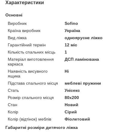
Характеристики
Основні
Виробник
Sofino
Країна виробник
Україна
Вид ліжка
одноярусне ліжко
Гарантійний термін
12 міс
Кількість спальних місць
1
Матеріал виготовлення
ДСП ламінована
каркаса
Наявність висувного
Ні
ящика
Підстава спального місця
меблеві пружини
Стать
Унісекс
Розмір спального місця
80х200
Стан
Новий
Колір
Сірий
Колір (відтінок) меблів
Фіолетовий
Габаритні розміри дитячого ліжка