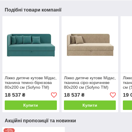
Подібні товари компанії
Ліжко дитяче кутове Мідас,
Ліжко дитяче кутове Мідас,
Ліжк
тканина темно-бірюзова
тканина сіро-коричневе
ткан
80х200 см (Sofyno ТМ)
80х200 см (Sofyno ТМ)
см (
18 537
18 537
19 
₴
₴
Купити
Купити
Акційні пропозиції та новинки
–5%