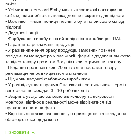
гайок.
• Усі металеві стелажі Emby мають пластикові накладки на
стійках, які запобігають пошкодженню покриття для підлоги.
• Важливо - Нижня полиця повинна бути не більше 5 см від
підлоги!
• Додаткові опції:
- Фарбування виробу в інший колір згідно з таблицею RAL
• Гарантія та рекламація продукції:
- У разі виникнення браку продукції, замовник повинен
повідомити менеджера у письмовій формі з додаванням фото
та відео товару протягом 3-х днів після отримання товару
- Подання претензії після 20 днів з дня поставки товару
рекламація не розглядається магазином
- Ці умови висунуті фабрикою-виробником
• У разі відсутності продукції на складі постачальника термін
виготовлення складає 3 - 10 робочих днів
• Зверніть увагу, що залежно від кольору та яскравості
монітора, відтінок в реальності може відрізнятися від
представленого на фото
• Вартість доставки, занесення до приміщення та складання
обговорюються додатково
Приховати