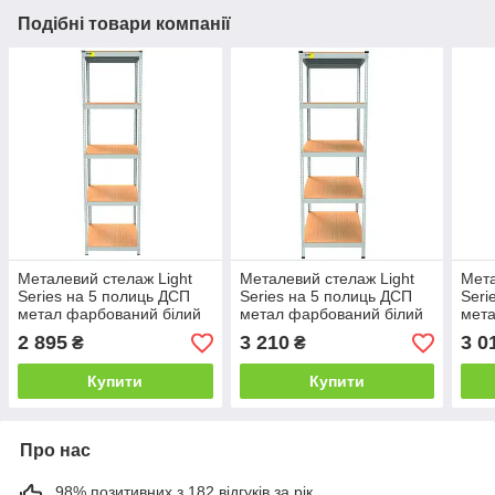
Подібні товари компанії
Металевий стелаж Light
Металевий стелаж Light
Мета
Series на 5 полиць ДСП
Series на 5 полиць ДСП
Seri
метал фарбований білий
метал фарбований білий
мет
MRL 2400х600x450 мм
MRL 2400х600x600 мм
чор
2 895
3 210
3 0
₴
₴
(Emby-ТМ)
(Emby-ТМ)
2400
ТМ)
Купити
Купити
Про нас
98% позитивних з 182 відгуків за рік