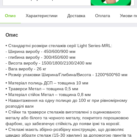
Опис
Характеристики
Доставка
Оплата
Умови п
Опис
• Стандартні розміри стелажів серії Light Series-MRL:
- Ширина виробу - 450/600/900 мм
- глибина виробу - 300/450/600 мм
- Висота виробу - 1500/1800/2100/2400 мм
- Вага виробу - 26 кг
• Розмір упаковки Ширина/Глибина/Висота - 1200*600*60 мм
• Матеріал полиць ДСП – товщина 10 мм
• Траверси Метал – товщина 0,5 мм
• Матеріал стійок Метал – товщина 0,8 мм
• Навантаження на одну полицю до 100 кг при рівномірному
розподілі ваги
• Стійки та траверси стелажів виготовлені з оцинкованого
металу або білого та чорного металу, покритого порошковою
фарбою, що забезпечує стійкість до появи іржі та корозії.
• Стелажі мають збірно-розбірну конструкцію, що дозволяє
швидко зібрати стелаж (15-30 хвилин) за допомогою гвинтів та