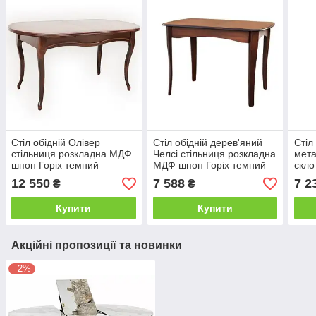
Стіл обідній Олівер
Стіл обідній дерев'яний
Стіл
стільниця розкладна МДФ
Челсі стільниця розкладна
мета
шпон Горіх темний
МДФ шпон Горіх темний
скло
150/200х84, 5 см (Мікс-
108/140*73 см (Мікс-
(Мік
12 550
7 588
7 2
₴
₴
Меблі ТМ)
Мебель ТМ)
Купити
Купити
Акційні пропозиції та новинки
–2%