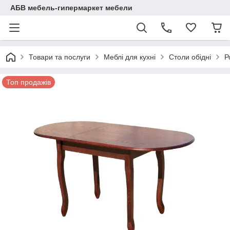
АБВ мебель-гипермаркет мебели
Товари та послуги
Меблі для кухні
Столи обідні
Р
Топ продажів