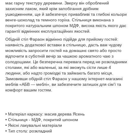
має гарну текстуру деревини. Зверху він оброблений
захисним лаком, який крім запобігання дрібним
ушкодженням, ще й забезпечує привабливі та глибокі кольори
венге-шоколад та темного горіха. Стільниця виконана з
покритого натуральним шпоном МДФ, висока якість якого дає
гарантії відмінних експлуатаційних якостей.
Обідній стіл Фараон відмінно підійде для прийому гостей:
наявність додаткової вставки в стільницю, дасть вам чудову
можливість запросити гостей на домашнє свято або просто
відпочити в суботній вечір за чашкою ароматного чаю з
солодощами. Це безперечна перевага перед не розкладними
столами, які або маленькі, за які зможуть сісти лише 4
людини, або надто громіздкі та займають багато місця.
Замовивши обідній стіл Фараон у нашому інтернет-магазині
меблів «АБВ ― меблі», ви забезпечите затишок для сім'ї та
комфорт вашим гостям.
• Матеріал каркасу: масив дерева Ясень
• Стільниця - МДФ, покритий шпоном
• Якісні лакувальні матеріали
• Тип столу: розкладний