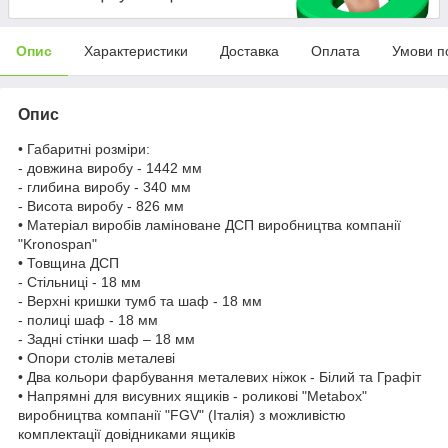
Опис
Характеристики
Доставка
Оплата
Умови п
Опис
• Габаритні розміри:
- довжина виробу - 1442 мм
- глибина виробу - 340 мм
- Висота виробу - 826 мм
• Матеріал виробів ламіноване ДСП виробництва компанії
"Kronospan"
• Товщина ДСП
- Стільниці - 18 мм
- Верхні кришки тумб та шаф - 18 мм
- полиці шаф - 18 мм
- Задні стінки шаф – 18 мм
• Опори столів металеві
• Два кольори фарбування металевих ніжок - Білий та Графіт
• Напрямні для висувних ящиків - роликові "Metabox"
виробництва компанії "FGV" (Італія) з можливістю
комплектації довідниками ящиків