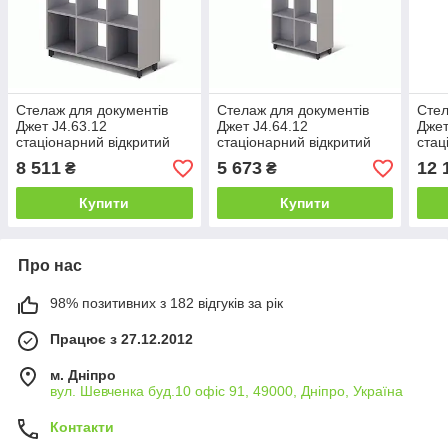
Стелаж для документів
Стелаж для документів
Стел
Джет J4.63.12
Джет J4.64.12
Джет
стаціонарний відкритий
стаціонарний відкритий
стац
1086х340х1188 мм
1442х340х1188 мм
144
8 511
5 673
12 
₴
₴
(MConcept-ТМ)
(MConcept-ТМ)
(MC
Купити
Купити
Про нас
98% позитивних з 182 відгуків за рік
Працює з 27.12.2012
м. Дніпро
вул. Шевченка буд.10 офіс 91, 49000, Дніпро, Україна
Контакти