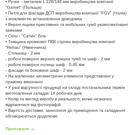
• Ручки – металеві L 128/148 мм виробництва компанії
"Gamet" (Польща)
• Петлі для фасадів ДСП виробництва компанії "FGV" (Італія)
з можливістю встановлення доводчика
• Верхні ящики приставних та мобільних тумб укомплектовані
замками
• Скло - "Сатин" біле
• Товщина кромкової ПВХ стрічки виробництва компанії
"Rehau" (Німеччина):
- Стільниці - 2 мм
- робочі поверхні верхніх кришок тумб та шаф - 2 мм
- робочі поверхні полиць шаф - 0,45 мм
- фасади та боковини шаф - 2 мм
• На малюнках несиметричні елементи представлені у
правому виконанні
• У разі відсутності продукції на складі постачальника термін
виготовлення складає 14 робочих днів
• Колір та вигляд виробу в реальності, може незначно
відрізнятися від фотографій
• Вартість доставки, занесення до приміщення та складання
обговорюються додатково
Приховати