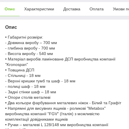
Опис
Характеристики
Доставка
Оплата
Умови п
Опис
• Габаритні розміри:
- Довжина виробу – 700 мм
- глибина виробу - 700 мм
- Висота виробу - 540 мм
• Матеріал виробів ламіноване ДСП виробництва компанії
"Kronospan"
• Товщина ДСП
- Стільниці - 18 мм
- Верхні кришки тумб та шаф - 18 мм
- полиці шаф - 18 мм
- Задні стінки шаф – 18 мм
• Опори столів металеві
• Два кольори фарбування металевих ніжок - Білий та Графіт
• Напрямні для висувних ящиків - роликові "Metabox"
виробництва компанії "FGV" (Італія) з можливістю
комплектації довідниками ящиків
• Ручки – металеві L 128/148 мм виробництва компанії