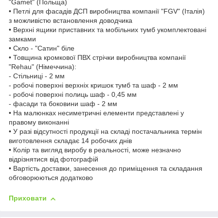
"Gamet" (Польща)
• Петлі для фасадів ДСП виробництва компанії "FGV" (Італія)
з можливістю встановлення доводчика
• Верхні ящики приставних та мобільних тумб укомплектовані
замками
• Скло - "Сатин" біле
• Товщина кромкової ПВХ стрічки виробництва компанії
"Rehau" (Німеччина):
- Стільниці - 2 мм
- робочі поверхні верхніх кришок тумб та шаф - 2 мм
- робочі поверхні полиць шаф - 0,45 мм
- фасади та боковини шаф - 2 мм
• На малюнках несиметричні елементи представлені у
правому виконанні
• У разі відсутності продукції на складі постачальника термін
виготовлення складає 14 робочих днів
• Колір та вигляд виробу в реальності, може незначно
відрізнятися від фотографій
• Вартість доставки, занесення до приміщення та складання
обговорюються додатково
Приховати