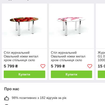
Стіл журнальний
Стіл журнальний
Журн
Овальний ніжки метал
Овальний ніжки метал
G1.0
хром стільниця скло
хром стільниця скло
1000
фотодрук Strawberry
фотодрук Sakura
ТМ)
5 799
5 799
15 
₴
₴
700х460х450 мм (БЦ-Стіл
700х460х450 мм (БЦ-Стіл
TM)
TM)
Купити
Купити
Про нас
98% позитивних з 182 відгуків за рік