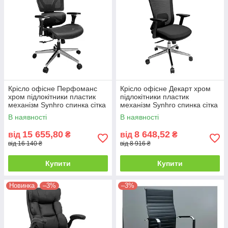
Крісло офісне Перфоманс
Крісло офісне Декарт хром
хром підлокітники пластик
підлокітники пластик
механізм Synhro спинка сітка
механізм Synhro спинка сітка
Чорна (Richman ТМ)
Чорна (Richman ТМ)
В наявності
В наявності
15 655,80
8 648,52
від
₴
від
₴
від 16 140 ₴
від 8 916 ₴
Купити
Купити
Новинка
–3%
–3%