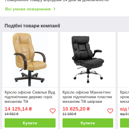
Всі умови повернення
Подібні товари компанії
Крісло офісне Севілья Вуд
Крісло офісне Манхеттен
Кріс
підлокітники дерево горіх
хром підлокітники пластик
хром
механізм Tilt
механізм Tilt шкірзам
меха
шкірозамінник Титан Голд
Чорний (Richman ТМ)
Чорн
14 125,14
10 825,20
₴
₴
від
Беж (Richman ТМ)
14 562 ₴
11 160 ₴
від 5
Купити
Купити