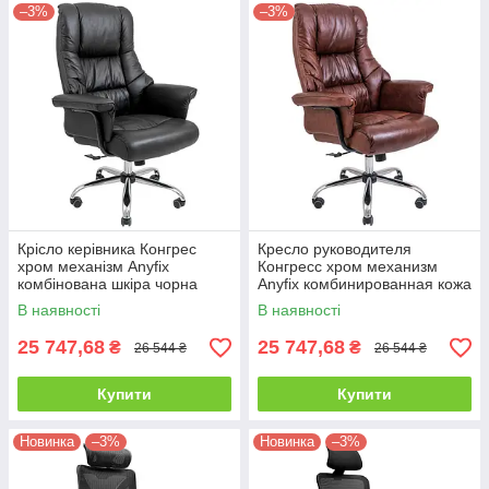
–3%
–3%
Крісло керівника Конгрес
Кресло руководителя
хром механізм Anyfix
Конгресс хром механизм
комбінована шкіра чорна
Anyfix комбинированная кожа
(Richman ТМ)
коричневая (Richman ТМ)
В наявності
В наявності
25 747,68
25 747,68
₴
₴
26 544 ₴
26 544 ₴
Купити
Купити
Новинка
–3%
Новинка
–3%