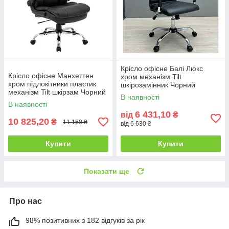
Крісло офісне Балі Люкс
Крісло офісне Манхеттен
хром механізм Tilt
хром підлокітники пластик
шкірозамінник Чорний
механізм Tilt шкірзам Чорний
(Richman ТМ)
В наявності
(Richman ТМ)
В наявності
6 431,10
від
₴
10 825,20
₴
11 160 ₴
від 6 630 ₴
Купити
Купити
Показати ще
Про нас
98% позитивних з 182 відгуків за рік