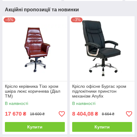
Акційні пропозиції та новинки
–5%
–3%
Крісло керівника Тізо хром
Крісло офісне Бургас хром
шкіра люкс коричнева (Діал
підлокітники принстон
ТМ)
механізм Anyfix
шкірозамінник Чорний
В наявності
В наявності
(Richman ТМ)
17 670
8 404,08
₴
₴
18 600 ₴
8 664 ₴
Купити
Купити