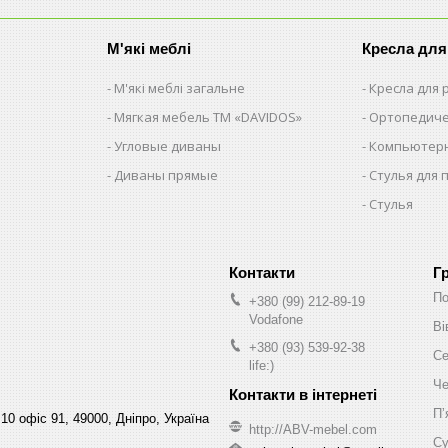
М'які меблі
Кресла для
М'які меблі загальне
Кресла для
Мягкая мебель ТМ «DAVIDOS»
Ортопедиче
Угловые диваны
Компьютерн
Диваны прямые
Стулья для 
Стулья
Г
По
+380 (99) 212-89-19
Vodafone
Ві
+380 (93) 539-92-38
Се
life:)
Че
Пʼ
10 офіс 91, 49000, Дніпро, Україна
http://ABV-mebel.com
Су