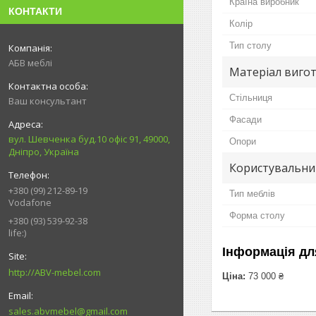
Країна виробник
КОНТАКТИ
Колір
Тип столу
АБВ меблі
Матеріал вигот
Стільниця
Ваш консультант
Фасади
вул. Шевченка буд.10 офіс 91, 49000,
Опори
Дніпро, Україна
Користувальни
+380 (99) 212-89-19
Тип меблів
Vodafone
Форма столу
+380 (93) 539-92-38
life:)
Інформація дл
http://ABV-mebel.com
Ціна:
73 000 ₴
sales.abvmebel@gmail.com