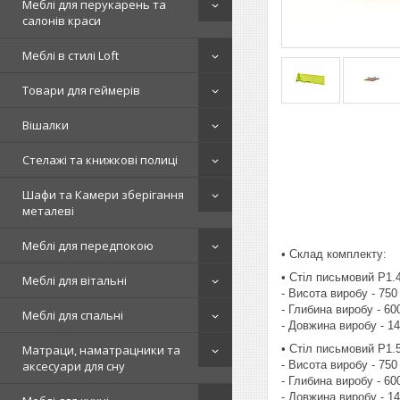
Меблі для перукарень та
салонів краси
Меблі в стилі Loft
Товари для геймерів
Вішалки
Стелажі та книжкові полиці
Шафи та Камери зберігання
металеві
Меблі для передпокою
• Склад комплекту:
• Стіл письмовий P1.4
Меблі для вітальні
- Висота виробу - 750
- Глибина виробу - 60
Меблі для спальні
- Довжина виробу - 1
• Стіл письмовий P1.5
Матраци, наматрацники та
- Висота виробу - 750
аксесуари для сну
- Глибина виробу - 60
- Довжина виробу - 1