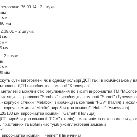
регородка P6.09.14 - 2 штуки:
 мм
2 мм
396 мм
2.39.01 – 2 штуки:
4 мм
2 мм
26 мм
 - 2 штуки:
мм
6 мм
30 мм
ожуть бути виготовлені як в одному кольорі ДСП так і в комбінованому ва
аміноване ДСП виробництва компанії "Kronospan"
а металеві з можливістю регулювання по висоті виробництва ТМ "MConcep
них ящиків - роликові "Sambox" виробництва компанії "Samet" (Туреччина
 - корпусні стяжки "Metabox" виробництва компанії "FGV" (Італія) з мож
- корпусні стяжки "Minifix" виробництва компанії "Hafele" (Німеччина)
 128/138 мм виробництва компанії "Gamet" (Польща)
ДСП виробництва компанії "FGV" (Італія) з можливістю встановлення до
в, приставних та мобільних тумб укомплектовані замками
е"
 виробництва компанії "Fennel" (Німеччина)