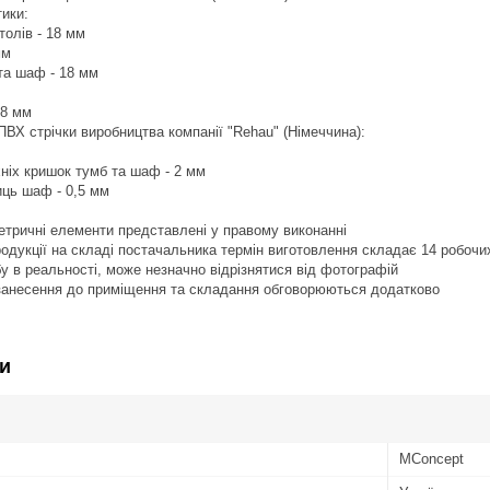
тики:
толів - 18 мм
мм
 та шаф - 18 мм
18 мм
ПВХ стрічки виробництва компанії "Rehau" (Німеччина):
хніх кришок тумб та шаф - 2 мм
иць шаф - 0,5 мм
тричні елементи представлені у правому виконанні
продукції на складі постачальника термін виготовлення складає 14 робочи
бу в реальності, може незначно відрізнятися від фотографій
 занесення до приміщення та складання обговорюються додатково
и
MConcept