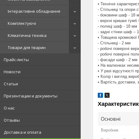
• Технічні характерис
- Стільниці та опори с
Інтерактивне обладнання
- боковини шаф - 18 
- верхні кришки тумб
Комплектуючі
- полиці шаф - 18 мм
- задні стінки шаф – 
Кліматична техніка
• Товщина кромкової 
- Стільниці - 2 мм
Товари для тварин
- робочі поверхні вер
- робочі поверхні пол
Прайс-листы
- фасади шаф - 2 мм
• На малюнках несиме
• У разі відсутності 
Новости
• Колір і вигляд виро
• Вартість доставки,
Статьи
Презентации и документы
Характеристик
О нас
Основні
Отзывы
Виробник
Доставка и оплата