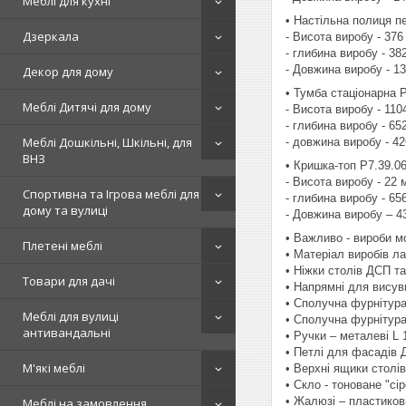
Меблі для кухні
• Настільна полиця пе
Дзеркала
- Висота виробу - 376
- глибина виробу - 38
- Довжина виробу - 1
Декор для дому
• Тумба стаціонарна P
Меблі Дитячі для дому
- Висота виробу - 110
- глибина виробу - 65
Меблі Дошкільні, Шкільні, для
- довжина виробу - 4
ВНЗ
• Кришка-топ P7.39.06
- Висота виробу - 22 
Спортивна та Ігрова меблі для
- глибина виробу - 65
дому та вулиці
- Довжина виробу – 4
• Важливо - вироби м
Плетені меблі
• Матеріал виробів л
• Ніжки столів ДСП т
Товари для дачі
• Напрямні для висув
• Сполучна фурнітура
Меблі для вулиці
• Сполучна фурнітура 
антивандальні
• Ручки – металеві L
• Петлі для фасадів 
М'які меблі
• Верхні ящики столі
• Скло - тоноване "сір
• Жалюзі – пластикові
Меблі на замовлення