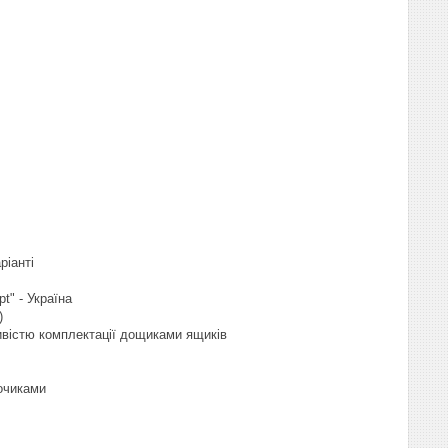
ріанті
t" - Україна
)
ливістю комплектації дощиками ящиків
вочиками