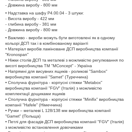
- Довжина виробу - 800 мм
• Надставка на шафу P4.00.04 - 3 штуки:
- Висота виробу - 422 мм
- глибина виробу - 381 мм
- Довжина виробу - 800 мм
• Важливо - вироби можуть бути виготовлені як в одному
кольорі ДСП так і в комбінованому варіанті
• Матеріал виробів ламіноване ДСП виробництва компанії
"Kronospan"
• Ніжки столів ДСП та металеві з можливістю регулювання по
висоті виробництва ТМ "MConcept" - Україна
• Напрямні для висувних ящиків - роликові "Sambox"
виробництва компанії "Samet" (Туреччина)
• Сполучна фурнітура - корпусні стяжки "Metabox"
виробництва компанії "FGV" (Італія) з можливістю
комплектації дощиками ящиків
• Сполучна фурнітура - корпусні стяжки "Minifix" виробництва
компанії "Hafele" (Німеччина)
• Ручки – металеві L 128/138 мм виробництва компанії
"Gamet" (Польща)
• Петлі для фасадів ДСП виробництва компанії "FGV" (Італія)
з можливістю встановлення довочиками