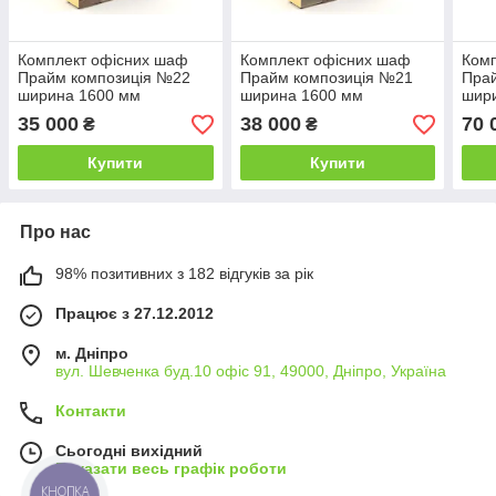
Комплект офісних шаф
Комплект офісних шаф
Ком
Прайм композиція №22
Прайм композиція №21
Пра
ширина 1600 мм
ширина 1600 мм
шир
(MConcept-ТМ)
(MConcept-ТМ)
(MC
35 000
38 000
70 
₴
₴
Купити
Купити
Про нас
98% позитивних з 182 відгуків за рік
Працює з 27.12.2012
м. Дніпро
вул. Шевченка буд.10 офіс 91, 49000, Дніпро, Україна
Контакти
Сьогодні вихідний
Показати весь графік роботи
КНОПКА