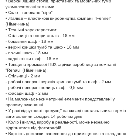
• Верхні ящики столів, приставних та мобільних тумб
укомплектовані замками
• Скло - тоноване "сіре"
• Жалюзі – пластикові виробництва компанії "Fennel"
(Німеччина)
• Технічні характеристики:
- Стільниці та опори столів - 18 мм
- боковини шаф - 18 мм
- верхні кришки тумб та шаф - 18 мм
- полиці шаф - 18 мм
- задні стінки шаф – 18 мм
• Товщина кромкової ПВХ стрічки виробництва компанії
"Rehau" (Німеччина):
- Стільниці - 2 мм
- робочі поверхні верхніх кришок тумб та шаф - 2 мм
- робочі поверхні полиць шаф - 0,5 мм
- фасади шаф - 2 мм
• На малюнках несиметричні елементи представлені у
правому виконанні
• У разі відсутності продукції на складі постачальника термін
виготовлення складає 14 робочих днів
• Колір і вигляд виробу в реальності, може незначно
відрізнятися від фотографій
• Вартість доставки, занесення до приміщення та складання