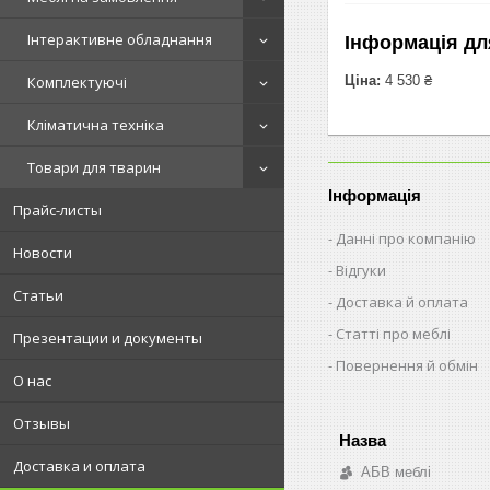
Інтерактивне обладнання
Інформація дл
Ціна:
4 530 ₴
Комплектуючі
Кліматична техніка
Товари для тварин
Інформація
Прайс-листы
Данні про компанію
Новости
Відгуки
Статьи
Доставка й оплата
Статті про меблі
Презентации и документы
Повернення й обмін
О нас
Отзывы
Доставка и оплата
АБВ меблі