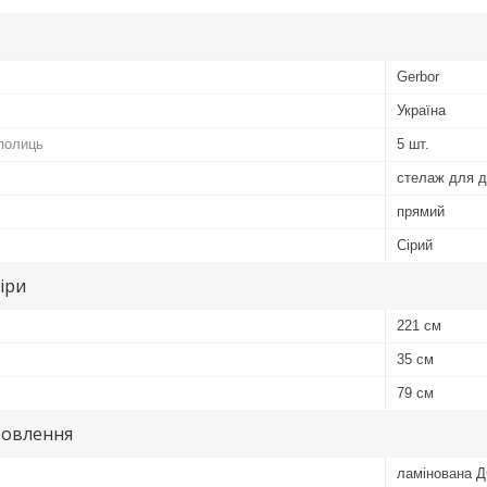
Gerbor
Україна
 полиць
5 шт.
стелаж для д
прямий
Сірий
іри
221 см
35 см
79 см
товлення
ламінована 