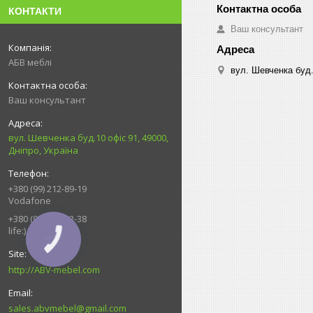
КОНТАКТИ
Ваш консультант
АБВ меблі
вул. Шевченка буд.
Ваш консультант
вул. Шевченка буд.10 офіс 91, 49000,
Дніпро, Україна
+380 (99) 212-89-19
Vodafone
+380 (93) 539-92-38
life:)
КНОПКА
ЗВ'ЯЗКУ
http://ABV-mebel.com
sales.abvmebel@gmail.com