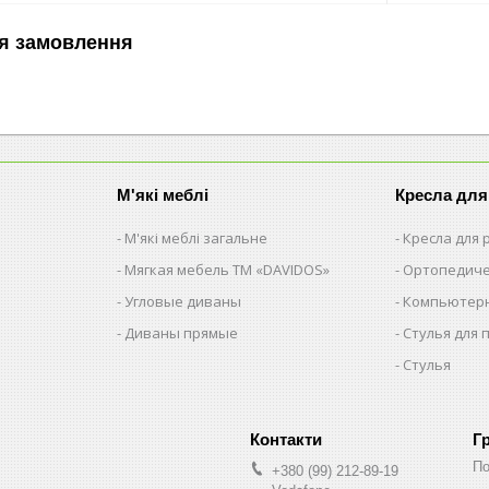
я замовлення
М'які меблі
Кресла для
М'які меблі загальне
Кресла для
Мягкая мебель ТМ «DAVIDOS»
Ортопедиче
Угловые диваны
Компьютерн
Диваны прямые
Стулья для 
Стулья
Г
По
+380 (99) 212-89-19