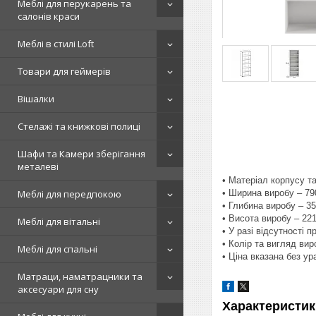
Меблі для перукарень та
салонів краси
Меблі в стилі Loft
Товари для геймерів
Вішалки
Стелажі та книжкові полиці
Шафи та Камери зберігання
металеві
• Матеріал корпусу 
• Ширина виробу – 7
Меблі для передпокою
• Глибина виробу – 3
• Висота виробу – 22
Меблі для вітальні
• У разі відсутності 
• Колір та вигляд ви
Меблі для спальні
• Ціна вказана без у
Матраци, наматрацники та
аксесуари для сну
Характеристик