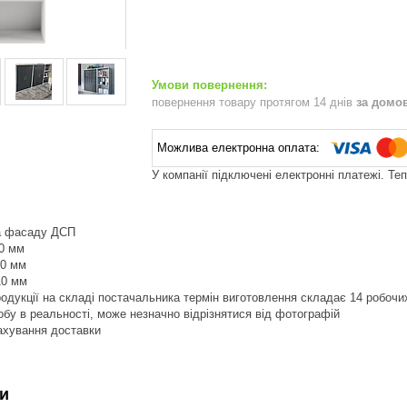
повернення товару протягом 14 днів
за домо
У компанії підключені електронні платежі. Те
та фасаду ДСП
90 мм
50 мм
10 мм
продукції на складі постачальника термін виготовлення складає 14 робочи
робу в реальності, може незначно відрізнятися від фотографій
рахування доставки
и