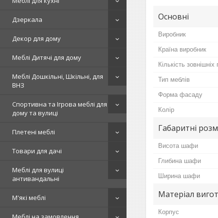
Меблі для кухні
Основні
Дзеркала
Виробник
Декор для дому
Країна виробник
Меблі Дитячі для дому
Кількість зовнішніх
Меблі Дошкільні, Шкільні, для
Тип меблів
ВНЗ
Форма фасаду
Спортивна та Ігрова меблі для
Колір
дому та вулиці
Габаритні розм
Плетені меблі
Висота шафи
Товари для дачі
Глибина шафи
Меблі для вулиці
Ширина шафи
антивандальні
Матеріал виго
М'які меблі
Корпус
Меблі на замовлення