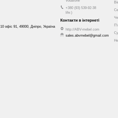
Vodafone
Ві
+380 (93) 539-92-38
Се
life:)
Че
Пʼ
10 офіс 91, 49000, Дніпро, Україна
http://ABV-mebel.com
Су
sales.abvmebel@gmail.com
Не