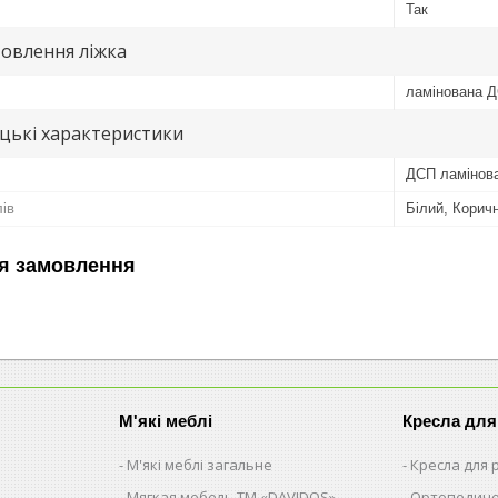
Так
овлення ліжка
ламінована 
цькі характеристики
ДСП ламінов
лів
Білий, Корич
я замовлення
М'які меблі
Кресла для
М'які меблі загальне
Кресла для
Мягкая мебель ТМ «DAVIDOS»
Ортопедиче