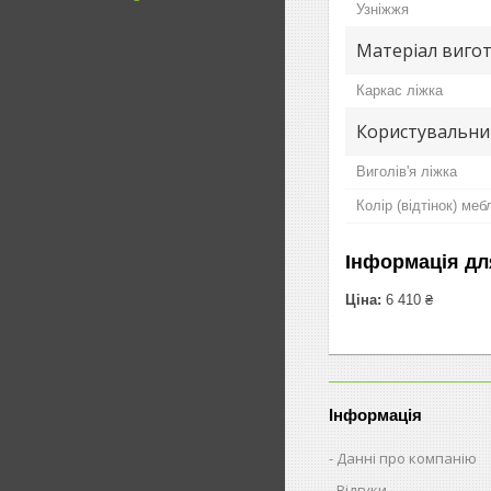
Узніжжя
Матеріал вигот
Каркас ліжка
Користувальни
Виголів'я ліжка
Колір (відтінок) меб
Інформація дл
Ціна:
6 410 ₴
Інформація
Данні про компанію
Відгуки