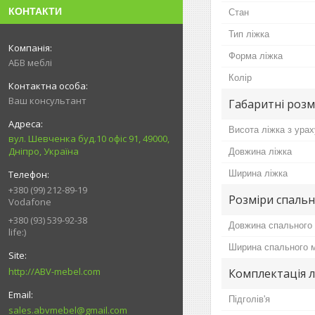
КОНТАКТИ
Стан
Тип ліжка
Форма ліжка
АБВ меблі
Колір
Ваш консультант
Габаритні розм
Висота ліжка з урах
вул. Шевченка буд.10 офіс 91, 49000,
Дніпро, Україна
Довжина ліжка
Ширина ліжка
+380 (99) 212-89-19
Розміри спальн
Vodafone
+380 (93) 539-92-38
Довжина спального 
life:)
Ширина спального м
http://ABV-mebel.com
Комплектація л
Підголів'я
sales.abvmebel@gmail.com