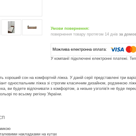
повернення товару протягом 14 днів
за домо
У компанії підключені електронні платежі. Те
нить хороший сон на комфортній ліжка. У даній серії представлені три ва
іант односпальним ліжка зі строгим класичним дизайном, родзинкою ліжк
іжка, ви будете відпочивати з комфортом, а низьке узголів'я не буде пе
ольорі по всьому регіону України.
ДСП
рамкою
талевими накладками на кутах