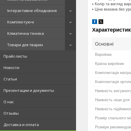
• Колір та вигляд ви
• Ціна вказана без у
Інтерактивне обладнання
Комплектуючі
Характеристик
Кліматична техніка
Основні
Товари для тварин
Виробник
Прайс-листы
Країна виробник
Новости
Комплектація матр
Статьи
Комплектація ортоп
Презентации и документы
Наявність висувног
Наявність ніши для 
О нас
Наявність підйомно
Отзывы
Розмір спального м
Доставка и оплата
Розміри рекомендов