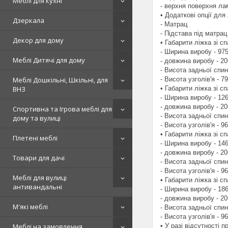
Меблі для кухні
- верхня поверхня л
• Додаткові опції для 
Дзеркала
- Матрац
- Підстава під матрац
Декор для дому
• Габарити ліжка зі 
- Ширина виробу - 97
Меблі Дитячі для дому
- довжина виробу - 2
- Висота задньої спин
- Висота узголів'я - 7
Меблі Дошкільні, Шкільні, для
• Габарити ліжка зі 
ВНЗ
- Ширина виробу - 12
- довжина виробу - 2
Спортивна та Ігрова меблі для
- Висота задньої спин
дому та вулиці
- Висота узголів'я - 9
• Габарити ліжка зі 
Плетені меблі
- Ширина виробу - 14
- довжина виробу - 2
Товари для дачі
- Висота задньої спин
- Висота узголів'я - 9
Меблі для вулиці
• Габарити ліжка зі 
антивандальні
- Ширина виробу - 18
- довжина виробу - 2
М'які меблі
- Висота задньої спин
- Висота узголів'я - 9
• У разі відсутності 
Меблі на замовлення