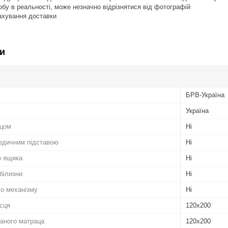
робу в реальності, може незначно відрізнятися від фотографій
рахування доставки
и
БРВ-Україна
Україна
ацом
Ні
едичним підставою
Ні
о ящика
Ні
білизни
Ні
го механізму
Ні
ісця
120х200
аного матраца
120х200