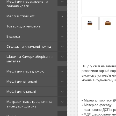
Меблі для перукарень та
салонів краси
Меблі в стилі Loft
Товари для геймерів
Вішалки
Стелажі та книжкові полиці
Шафи та Камери зберігання
металеві
Ніщо у світі не замі
розробили гарний вар
Меблі для передпокою
високому узголів'я л
можна в будь-якому к
Меблі для вітальні
Меблі для спальні
• Матеріал корпусу 
Матраци, наматрацники та
• Матеріал фасаду:
аксесуари для сну
- ламіноване ДСП з 
- МДФ декороване ме