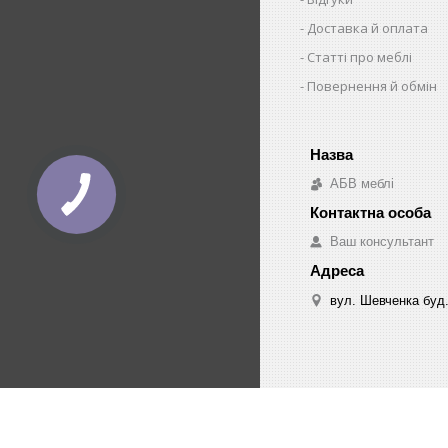
Доставка й оплата
Статті про меблі
Повернення й обмін
АБВ меблі
Ваш консультант
вул. Шевченка буд.