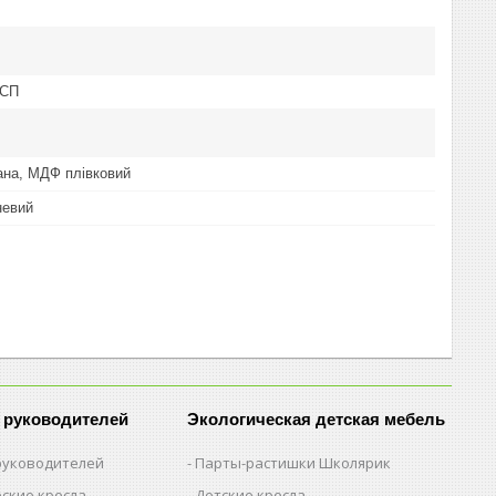
ДСП
ана, МДФ плівковий
невий
 руководителей
Экологическая детская мебель
 руководителей
Парты-растишки Школярик
ские кресла
Детские кресла