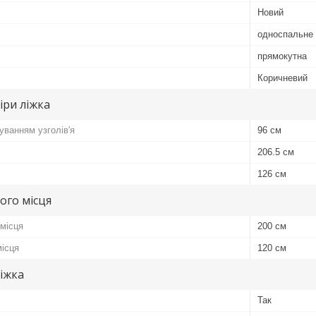
Новий
односпальне
прямокутна
Коричневий
іри ліжка
уванням узголів'я
96 см
206.5 см
126 см
ого місця
місця
200 см
ісця
120 см
іжка
Так