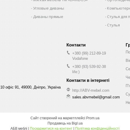
Угловые диваны
Компьютерн
Диваны прямые
Стулья для 
Стулья
Г
По
+380 (99) 212-89-19
Vodafone
Ві
+380 (93) 539-92-38
Се
life:)
Че
Пʼ
10 офіс 91, 49000, Дніпро, Україна
http://ABV-mebel.com
Су
sales.abvmebel@gmail.com
Не
Сайт створений на маркетплейсі
Prom.ua
Продавець на Bigl.ua
АБВ меблі |
Поскаржитися на контент
|
Політика конфіденційності