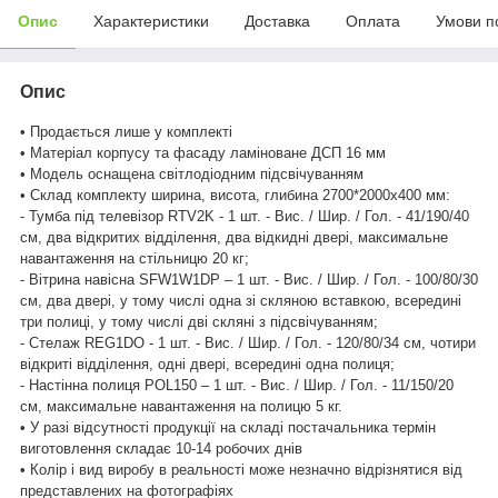
Опис
Характеристики
Доставка
Оплата
Умови п
Опис
• Продається лише у комплекті
• Матеріал корпусу та фасаду ламіноване ДСП 16 мм
• Модель оснащена світлодіодним підсвічуванням
• Склад комплекту ширина, висота, глибина 2700*2000х400 мм:
- Тумба під телевізор RTV2K - 1 шт. - Вис. / Шир. / Гол. - 41/190/40
см, два відкритих відділення, два відкидні двері, максимальне
навантаження на стільницю 20 кг;
- Вітрина навісна SFW1W1DP – 1 шт. - Вис. / Шир. / Гол. - 100/80/30
см, два двері, у тому числі одна зі скляною вставкою, всередині
три полиці, у тому числі дві скляні з підсвічуванням;
- Стелаж REG1DO - 1 шт. - Вис. / Шир. / Гол. - 120/80/34 см, чотири
відкриті відділення, одні двері, всередині одна полиця;
- Настінна полиця POL150 – 1 шт. - Вис. / Шир. / Гол. - 11/150/20
см, максимальне навантаження на полицю 5 кг.
• У разі відсутності продукції на складі постачальника термін
виготовлення складає 10-14 робочих днів
• Колір і вид виробу в реальності може незначно відрізнятися від
представлених на фотографіях