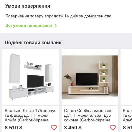
Умови повернення
Повернення товару впродовж 14 днів за домовленістю
Всі умови повернення
Подібні товари компанії
Вітальня Люсія 175 корпус
Стінка Снейк ламіноване
Віта
та фасад ДСП Німфея
ДСП Німфея альба, Дуб
та 
Альба (Gerbor-Україна
сонома (Gerbor-Україна
Альб
ТМ)
ТМ)
ТМ)
8 510
3 450
8 5
₴
₴