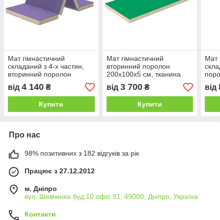
Мат гімнастичний
Мат гімнастичний
Мат 
складаний з 4-х частин,
вторинний поролон
скла
вторинний поролон
200х100х5 см, тканина
поро
200х100х5 см, тканина
ПВХ (Kidigo ТМ)
ткан
4 140
3 700
від
₴
від
₴
від
ПВХ (Kidigo ТМ)
Купити
Купити
Про нас
98% позитивних з 182 відгуків за рік
Працює з 27.12.2012
м. Дніпро
вул. Шевченка буд.10 офіс 91, 49000, Дніпро, Україна
Контакти