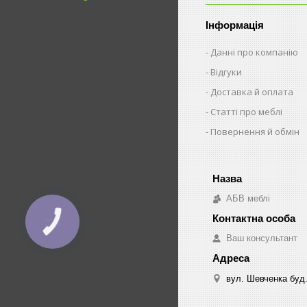
Інформація
Данні про компанію
Відгуки
Доставка й оплата
Статті про меблі
Повернення й обмін
АБВ меблі
КНОПКА
ЗВ'ЯЗКУ
Ваш консультант
вул. Шевченка буд.