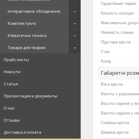
Гарантійний термін
Інтерактивне обладнання
Кількість коліщат
Максимально допус
Комплектуючі
Наявність спинки
Кліматична техніка
Підстава крісла
Товари для тварин
Стан
Прайс-листы
Колір
Новости
Габаритні розм
Статьи
Вага крісла
Висота з урахуванн
Презентации и документы
Висота сидіння у в
О нас
Висота сидіння у н
Отзывы
Глибина крісла
Доставка и оплата
Ширина крісла