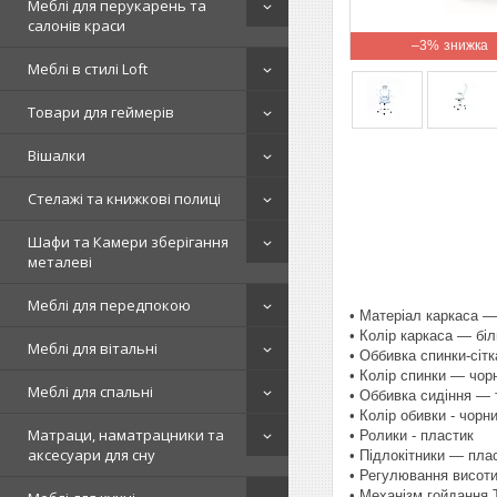
Меблі для перукарень та
салонів краси
–3%
Меблі в стилі Loft
Товари для геймерів
Вішалки
Стелажі та книжкові полиці
Шафи та Камери зберігання
металеві
Меблі для передпокою
• Матеріал каркаса —
• Колір каркаса — бі
Меблі для вітальні
• Оббивка спинки-сітк
• Колір спинки — чор
Меблі для спальні
• Оббивка сидіння — 
• Колір обивки - чорн
Матраци, наматрацники та
• Ролики - пластик
аксесуари для сну
• Підлокітники — пла
• Регулювання висоти
• Механізм гойдання Ti