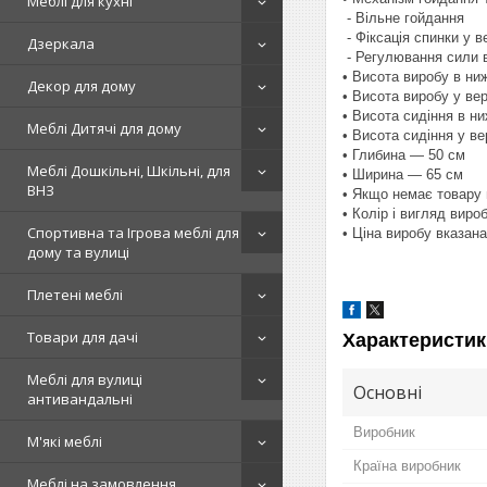
Меблі для кухні
- Вільне гойдання
- Фіксація спинки у 
Дзеркала
- Регулювання сили в
• Висота виробу в ни
Декор для дому
• Висота виробу у ве
• Висота сидіння в н
Меблі Дитячі для дому
• Висота сидіння у в
• Глибина — 50 см
Меблі Дошкільні, Шкільні, для
• Ширина — 65 см
ВНЗ
• Якщо немає товару 
• Колір і вигляд виро
Спортивна та Ігрова меблі для
• Ціна виробу вказан
дому та вулиці
Плетені меблі
Товари для дачі
Характеристик
Меблі для вулиці
Основні
антивандальні
Виробник
М'які меблі
Країна виробник
Меблі на замовлення