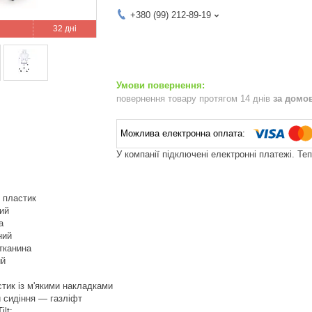
+380 (99) 212-89-19
32 дні
повернення товару протягом 14 днів
за домо
У компанії підключені електронні платежі. Те
 пластик
лий
а
ний
тканина
ий
стик із м'якими накладками
 сидіння — газліфт
lt: