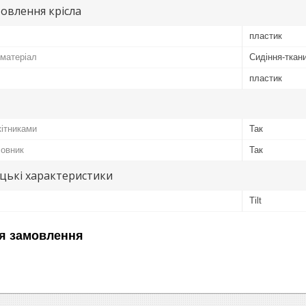
овлення крісла
пластик
матеріал
Сидіння-ткан
пластик
кітниками
Так
ловник
Так
цькі характеристики
Tilt
я замовлення