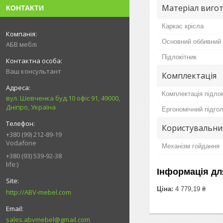
Матеріал вигот
КОНТАКТИ
Каркас крісла
Основний оббивний 
АБВ меблі
Підлокітник
Ваш консультант
Комплектація
Комплектація підло
вул. Шевченка буд.10 офіс 91, 49000,
Дніпро, Україна
Ергономічний підго
Користувальни
+380 (99) 212-89-19
Vodafone
Механізм гойдання
+380 (93) 539-92-38
life:)
Інформація дл
Ціна:
4 779,19 ₴
http://ABV-mebel.com
sales.abvmebel@gmail.com