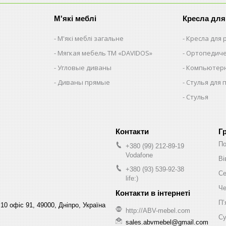
М'які меблі
Кресла для
М'які меблі загальне
Кресла для
Мягкая мебель ТМ «DAVIDOS»
Ортопедиче
Угловые диваны
Компьютерн
Диваны прямые
Стулья для 
Стулья
Г
По
+380 (99) 212-89-19
Vodafone
Ві
+380 (93) 539-92-38
Се
life:)
Че
Пʼ
10 офіс 91, 49000, Дніпро, Україна
http://ABV-mebel.com
Су
sales.abvmebel@gmail.com