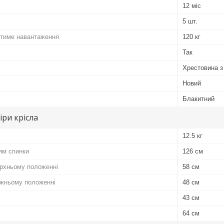
12 міс
5 шт.
тиме навантаження
120 кг
Так
Хрестовина з
Новий
Блакитний
іри крісла
12.5 кг
ям спинки
126 см
ерхньому положенні
58 см
ижньому положенні
48 см
43 см
64 см