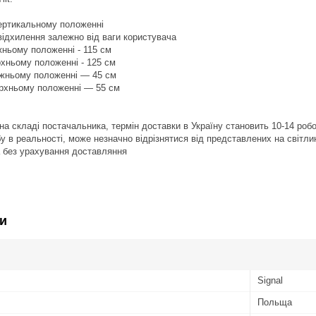
вертикальному положенні
ідхилення залежно від ваги користувача
жньому положенні - 115 см
рхньому положенні - 125 см
ижньому положенні — 45 см
ерхньому положенні — 55 см
на складі постачальника, термін доставки в Україну становить 10-14 робо
бу в реальності, може незначно відрізнятися від представлених на світли
а без урахування доставляння
и
Signal
Польща