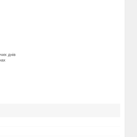
чих днів
нах