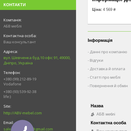
КОНТАКТИ
Ціна:
4 569 ₴
АБВ меблі
Інформація
Ваш консультант
Данні про компанію
вул. Шевченка буд.10 офіс 91, 49000,
Відгуки
Дніпро, Україна
Доставка й оплата
Статті про меблі
+380 (99) 212-89-19
Vodafone
Повернення й обмін
+380 (93) 539-92-38
life:)
http://ABV-mebel.com
АБВ меблі
sales.abvmebel@gmail.com