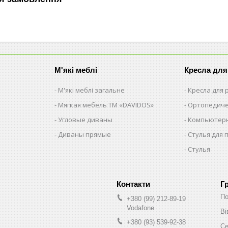
М'які меблі
Кресла для
М'які меблі загальне
Кресла для
Мягкая мебель ТМ «DAVIDOS»
Ортопедиче
Угловые диваны
Компьютерн
Диваны прямые
Стулья для 
Стулья
Г
По
+380 (99) 212-89-19
Vodafone
Ві
+380 (93) 539-92-38
Се