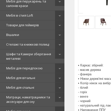
Меблі для перукарень та
салонів краси
Меблі в стилі Loft
Товари для геймерів
Вішалки
Стелажі та книжкові полиці
Шафи та Камери зберігання
металеві
• Каркас збірний:
Меблі для передпокою
- масив дерева
- фанера
Меблі для вітальні
• Ніжки дерев'яні мас
• Колір ніжок на вибір
Меблі для спальні
- білий
- горіх
- венге
Матраци, наматрацники та
- чорний
аксесуари для сну
- натуральний під ла
• Наповнення ППУ