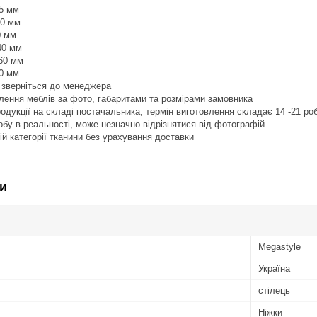
55 мм
00 мм
0 мм
40 мм
460 мм
40 мм
 зверніться до менеджера
лення меблів за фото, габаритами та розмірами замовника
продукції на складі постачальника, термін виготовлення складає 14 -21 р
робу в реальності, може незначно відрізнятися від фотографій
ій категорії тканини без урахування доставки
и
Megastyle
Україна
стілець
Ніжки