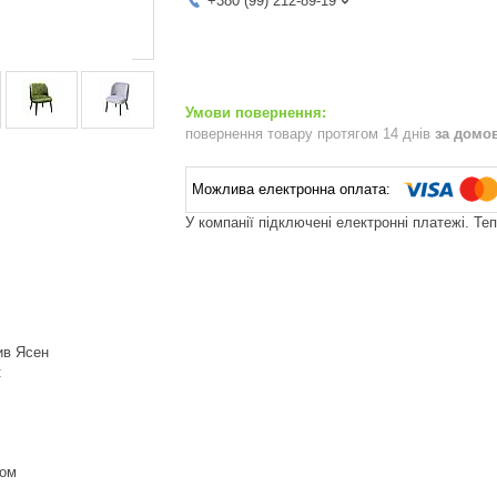
+380 (99) 212-89-19
повернення товару протягом 14 днів
за домо
У компанії підключені електронні платежі. Те
ив Ясен
:
ком