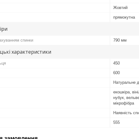
Жовтий
прямокутна
іри
рахуванням спинки
790 мм
цькі характеристики
ьця
450
600
Натуральне 
екошкіра, він
нубук, вельв
мікрофібра
Наявність спи
555
я замовлення