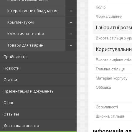
Колір
Інтерактивне обладнання
Форма сидіння
Комплектуючі
Габаритні розм
Кліматична техніка
Висота стільця з у
Товари для тварин
Користувальни
Прайс-листы
Висота сидіння стіл
Новости
Глибина стільця
Матеріал корпусу
Статьи
Оббивка
Презентации и документы
О нас
Особливості
Отзывы
Ширина стільця
Доставка и оплата
Інформація дл