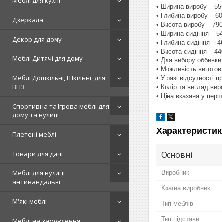
Меблі для кухні
• Ширина виробу – 5
• Глибина виробу – 6
Дзеркала
• Висота виробу – 79
• Ширина сидіння – 5
Декор для дому
• Глибина сидіння – 
• Висота сидіння – 4
Меблі Дитячі для дому
• Для вибору оббивки
• Можливість виготов
Меблі Дошкільні, Шкільні, для
• У разі відсутності 
ВНЗ
• Колір та вигляд ви
• Ціна вказана у перш
Спортивна та Ігрова меблі для
дому та вулиці
Характеристик
Плетені меблі
Основні
Товари для дачі
Меблі для вулиці
Виробник
антивандальні
Країна виробник
М'які меблі
Тип меблів
Тип підстави
Меблі на замовлення