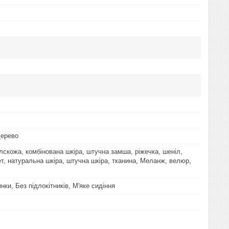
дерево
ілскожа, комбінована шкіра, штучна замша, ріжечка, шеніл,
ет, натуральна шкіра, штучна шкіра, тканина, Меланж, велюр,
нки, Без підлокітників, М'яке сидіння