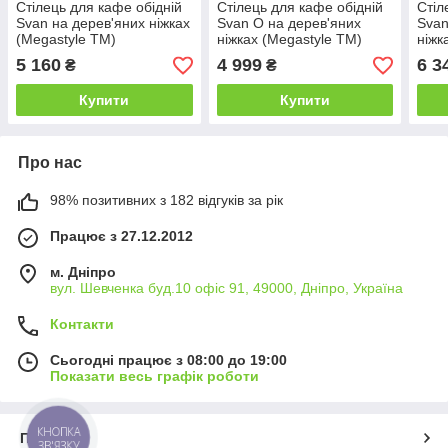
Стілець для кафе обідній
Стілець для кафе обідній
Стіл
Svan на дерев'яних ніжках
Svan O на дерев'яних
Svan
(Megastyle ТМ)
ніжках (Megastyle ТМ)
ніжк
5 160
4 999
6 3
₴
₴
Купити
Купити
Про нас
98% позитивних з 182 відгуків за рік
Працює з 27.12.2012
м. Дніпро
вул. Шевченка буд.10 офіс 91, 49000, Дніпро, Україна
Контакти
Сьогодні працює з 08:00 до 19:00
Показати весь графік роботи
КНОПКА
Про нас
ЗВ'ЯЗКУ