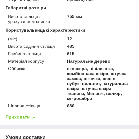
Габаритні розміри
Висота стільця з
755 мм
урахуванням спинки
Користувальницькі характеристики
(міс)
12
Висота сидіння стільця
485
Глибина стільця
615
Матеріал корпусу
Натуральне дерево
Оббивка
екошкіра, вінілскожа,
комбінована шкіра, штучна
замша, ріжечка, шеніл,
нубук, вельвет, натуральна
шкіра, штучна шкіра,
тканина, Меланж, велюр,
мікрофібра
Ширина стільця
680
Приховати
Умови доставки