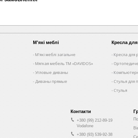
М'які меблі
Кресла для
М'які меблі загальне
Кресла для
Мягкая мебель ТМ «DAVIDOS»
Ортопедиче
Угловые диваны
Компьютерн
Диваны прямые
Стулья для 
Стулья
Г
По
+380 (99) 212-89-19
Vodafone
Ві
+380 (93) 539-92-38
Се