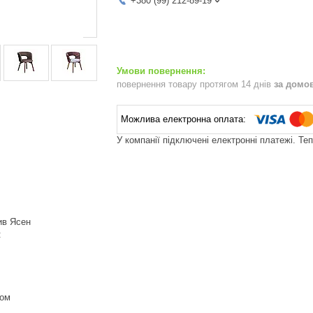
+380 (99) 212-89-19
повернення товару протягом 14 днів
за домо
У компанії підключені електронні платежі. Те
ив Ясен
:
ком