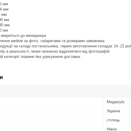
85 мм
16 мм
5 мм
90 мм
480 мм
80 мм
 зверніться до менеджера
лення меблів за фото, габаритами та розмірами замовника
продукції на складі постачальника, термін виготовлення складає 14 -21 р
робу в реальності, може незначно відрізнятися від фотографій
ій категорії тканини без урахування доставки
и
Megastyle
Україна
стілець
Ніжки