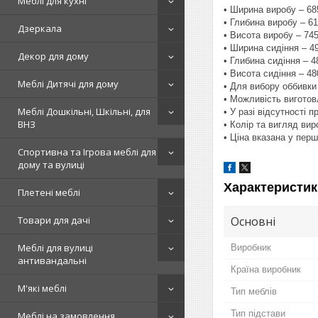
Меблі для кухні
• Ширина виробу – 6
• Глибина виробу – 6
Дзеркала
• Висота виробу – 74
• Ширина сидіння – 4
Декор для дому
• Глибина сидіння – 
• Висота сидіння – 4
Меблі Дитячі для дому
• Для вибору оббивки
• Можливість виготов
Меблі Дошкільні, Шкільні, для
• У разі відсутності 
ВНЗ
• Колір та вигляд ви
• Ціна вказана у перш
Спортивна та Ігрова меблі для
дому та вулиці
Характеристик
Плетені меблі
Основні
Товари для дачі
Меблі для вулиці
Виробник
антивандальні
Країна виробник
М'які меблі
Тип меблів
Тип підстави
Меблі на замовлення