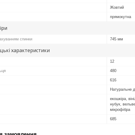
Жовтий
прямокутна
іри
рахуванням спинки
745 мм
цькі характеристики
12
ьця
480
616
Натуральне 
екошкіра, він
нубук, вельв
мікрофібра
685
я замовлення