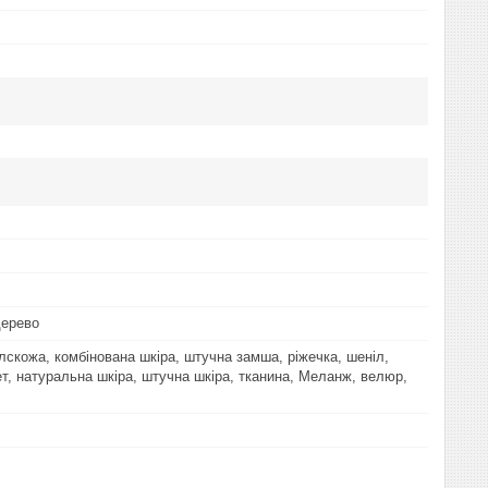
дерево
ілскожа, комбінована шкіра, штучна замша, ріжечка, шеніл,
ет, натуральна шкіра, штучна шкіра, тканина, Меланж, велюр,