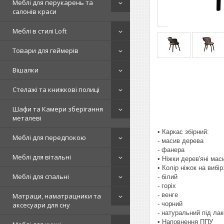
Меблі для перукарень та
салонів краси
Меблі в стилі Loft
Товари для геймерів
Вішалки
Стелажі та книжкові полиці
Шафи та Камери зберігання
металеві
• Каркас збірний:
Меблі для передпокою
- масив дерева
- фанера
Меблі для вітальні
• Ніжки дерев'яні мас
• Колір ніжок на вибір
Меблі для спальні
- білий
- горіх
- венге
Матраци, наматрацники та
- чорний
аксесуари для сну
- натуральний під ла
• Наповнення ППУ