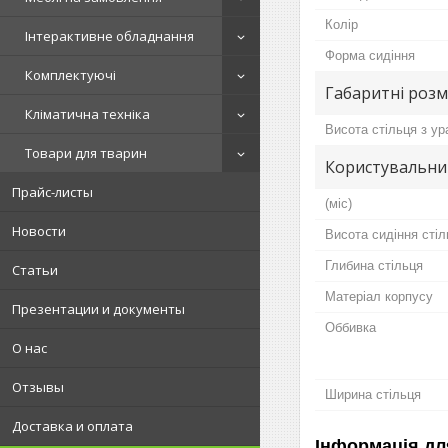
Колір
Інтерактивне обладнання
Форма сидіння
Комплектуючі
Габаритні розм
Кліматична техніка
Висота стільця з у
Товари для тварин
Користувальни
Прайс-листы
(міс)
Новости
Висота сидіння стіл
Глибина стільця
Статьи
Матеріал корпусу
Презентации и документы
Оббивка
О нас
Отзывы
Ширина стільця
Доставка и оплата
Інформація дл