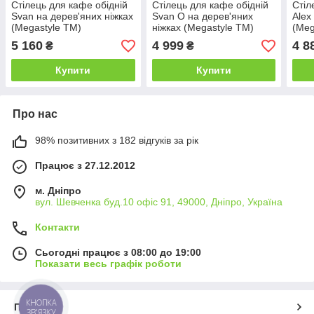
Стілець для кафе обідній
Стілець для кафе обідній
Стіл
Svan на дерев'яних ніжках
Svan O на дерев'яних
Alex
(Megastyle ТМ)
ніжках (Megastyle ТМ)
(Meg
5 160
4 999
4 8
₴
₴
Купити
Купити
Про нас
98% позитивних з 182 відгуків за рік
Працює з 27.12.2012
м. Дніпро
вул. Шевченка буд.10 офіс 91, 49000, Дніпро, Україна
Контакти
Сьогодні працює з 08:00 до 19:00
Показати весь графік роботи
КНОПКА
Про нас
ЗВ'ЯЗКУ