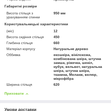
Габаритні розміри
Висота стільця з
950 мм
урахуванням спинки
Користувальницькі характеристики
(міс)
12
Висота сидіння стільця
450
Глибина стільця
660
Матеріал корпусу
Натуральне дерево
Оббивка
екошкіра, вінілскожа,
комбінована шкіра, штучна
замша, ріжечка, шеніл,
нубук, вельвет, натуральна
шкіра, штучна шкіра,
тканина, Меланж, велюр,
мікрофібра
Ширина стільця
620
Приховати
Умови доставки