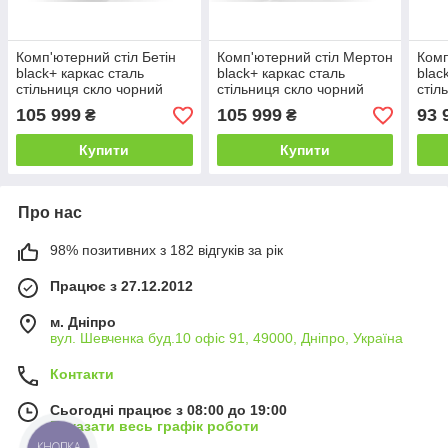
Комп'ютерний стіл Бетін
Комп'ютерний стіл Мертон
Комп
black+ каркас сталь
black+ каркас сталь
blac
стільниця скло чорний
стільниця скло чорний
стіл
глянець 1400х600х750 мм
глянець 1400х600х750 мм
глян
105 999
105 999
93 
₴
₴
(БЦ-Стіл ТМ)
(БЦ-Стіл ТМ)
(БЦ-
Купити
Купити
Про нас
98% позитивних з 182 відгуків за рік
Працює з 27.12.2012
м. Дніпро
вул. Шевченка буд.10 офіс 91, 49000, Дніпро, Україна
Контакти
Сьогодні працює з 08:00 до 19:00
Показати весь графік роботи
КНОПКА