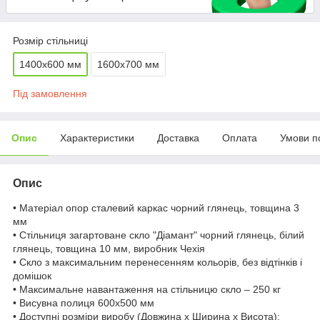
Розмір стільниці
1400х600 мм
1600х700 мм
Під замовлення
Опис
Характеристики
Доставка
Оплата
Умови п
Опис
• Матеріал опор сталевий каркас чорний глянець, товщина 3
мм
• Стільниця загартоване скло "Діамант" чорний глянець, білий
глянець, товщина 10 мм, виробник Чехія
• Скло з максимальним перенесенням кольорів, без відтінків і
домішок
• Максимальне навантаження на стільницю скло – 250 кг
• Висувна полиця 600х500 мм
• Доступні розміри виробу (Довжина x Ширина x Висота):