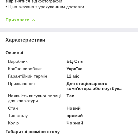
відрізнятися від фотографій
• Ціна вказана з урахуванням доставки
Приховати
Характеристики
Основні
Виробник
БЦ-Стіл
Країна виробник
Україна
Гарантійний термін
12 міс
Призначення
Для стаціонарного
комп'ютера або ноутбука
Наявність висувної полиці
Так
для клавіатури
Стан
Новий
Тип столу
прямий
Колір
Чорний
Габаритні розміри столу