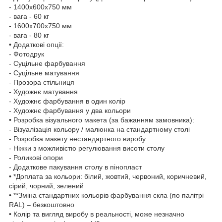
- 1400х600х750 мм
- вага - 60 кг
- 1600х700х750 мм
- вага - 80 кг
• Додаткові опції:
- Фотодрук
- Суцільне фарбування
- Суцільне матування
- Прозора стільниця
- Художнє матування
- Художнє фарбування в один колір
- Художнє фарбування у два кольори
• Розробка візуального макета (за бажанням замовника):
- Візуалізація кольору / малюнка на стандартному столі
- Розробка макету нестандартного виробу
- Ніжки з можливістю регулювання висоти столу
- Роликові опори
- Додаткове пакування столу в пінопласт
• *Доплата за кольори: білий, жовтий, червоний, коричневий,
сірий, чорний, зелений
• **Зміна стандартних кольорів фарбування скла (по палітрі
RAL) – безкоштовно
• Колір та вигляд виробу в реальності, може незначно