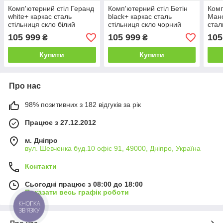
Комп'ютерний стіл Геранд
Комп'ютерний стіл Бетін
Комп
white+ каркас сталь
black+ каркас сталь
Манс
стільниця скло білий
стільниця скло чорний
стал
глянець 1400х600х750 мм
глянець 1400х600х750 мм
чорн
105 999
105 999
105
₴
₴
(БЦ-Стіл ТМ)
(БЦ-Стіл ТМ)
1400
Стіл
Купити
Купити
Про нас
98% позитивних з 182 відгуків за рік
Працює з 27.12.2012
м. Дніпро
вул. Шевченка буд.10 офіс 91, 49000, Дніпро, Україна
Контакти
Сьогодні працює з 08:00 до 18:00
Показати весь графік роботи
КНОПКА
ЗВ'ЯЗКУ