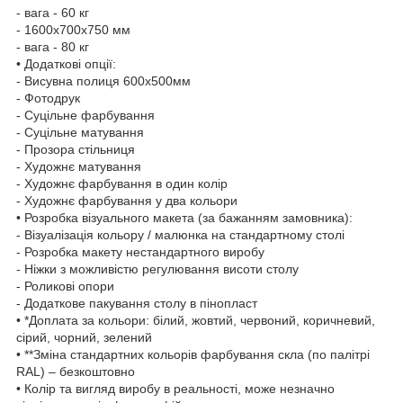
- вага - 60 кг
- 1600х700х750 мм
- вага - 80 кг
• Додаткові опції:
- Висувна полиця 600х500мм
- Фотодрук
- Суцільне фарбування
- Суцільне матування
- Прозора стільниця
- Художнє матування
- Художнє фарбування в один колір
- Художнє фарбування у два кольори
• Розробка візуального макета (за бажанням замовника):
- Візуалізація кольору / малюнка на стандартному столі
- Розробка макету нестандартного виробу
- Ніжки з можливістю регулювання висоти столу
- Роликові опори
- Додаткове пакування столу в пінопласт
• *Доплата за кольори: білий, жовтий, червоний, коричневий,
сірий, чорний, зелений
• **Зміна стандартних кольорів фарбування скла (по палітрі
RAL) – безкоштовно
• Колір та вигляд виробу в реальності, може незначно