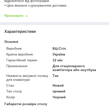
відрізнятися від фотографій
• Ціна вказана з урахуванням доставки
Приховати
Характеристики
Основні
Виробник
БЦ-Стіл
Країна виробник
Україна
Гарантійний термін
12 міс
Призначення
Для стаціонарного
комп'ютера або ноутбука
Наявність висувної полиці
Так
для клавіатури
Стан
Новий
Тип столу
прямий
Колір
Чорний
Габаритні розміри столу