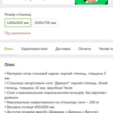
Розмір стільниці
1400х600 мм
1600х700 мм
Під замовлення
Опис
Характеристики
Доставка
Оплата
Умови п
Опис
• Матеріал опор сталевий каркас чорний глянець, товщина 3
мм
• Стільниця загартоване скло "Діамант" чорний глянець, білий
глянець, товщина 10 мм, виробник Чехія
• Скло з максимальним перенесенням кольорів, без відтінків і
домішок
• Максимальне навантаження на стільницю скло – 250 кг
• Висувна полиця 600х500 мм
• Доступні розміри виробу (Довжина x Ширина x Висота):