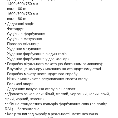
- 1400х600х750 мм
- вага - 60 кг
- 1600х700х750 мм
- вага - 80 кг
• Додаткові опції:
- Фотодрук
- Суцільне фарбування
- Суцільне матування
- Прозора стільниця
- Художнє матування
- Художнє фарбування в один колір
- Художнє фарбування у два кольори
• Розробка візуального макета (за бажанням замовника):
- Візуалізація кольору / малюнка на стандартному столі
- Розробка макету нестандартного виробу
- Ніжки з можливістю регулювання висоти столу
- Роликові опори
- Додаткове пакування столу в пінопласт
• *Доплата за кольори: білий, жовтий, червоний, коричневий,
сірий, чорний, зелений
• **Зміна стандартних кольорів фарбування скла (по палітрі
RAL) – безкоштовно
• Колір та вигляд виробу в реальності, може незначно