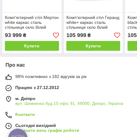
Комп'ютерний стіл Мертон
Комп'ютерний стіл Геранд
Комп
white каркас сталь
white+ каркас сталь
blac
стільниця скло білий
стільниця скло білий
стіл
глянець 1400х600х750 мм
глянець 1400х600х750 мм
глян
93 999
105 999
105
₴
₴
(БЦ-Стіл ТМ)
(БЦ-Стіл ТМ)
(БЦ-
Купити
Купити
Про нас
98% позитивних з 182 відгуків за рік
Працює з 27.12.2012
м. Дніпро
вул. Шевченка буд.10 офіс 91, 49000, Дніпро, Україна
Контакти
Сьогодні вихідний
Показати весь графік роботи
КНОПКА