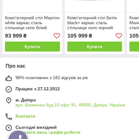
Комп'ютерний стіл Мертон
Комп'ютерний стіл Бетін
Комп
white каркас сталь
black+ каркас сталь
Манс
стільниця скло білий
стільниця скло чорний
стал
глянець 1400х600х750 мм
глянець 1400х600х750 мм
чорн
93 999
105 999
105
₴
₴
(БЦ-Стіл ТМ)
(БЦ-Стіл ТМ)
1400
Стіл
Купити
Купити
Про нас
98% позитивних з 182 відгуків за рік
Працює з 27.12.2012
м. Дніпро
вул. Шевченка буд.10 офіс 91, 49000, Дніпро, Україна
Контакти
Сьогодні вихідний
Показати весь графік роботи