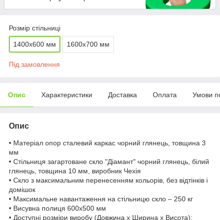
Розмір стільниці
1400х600 мм
1600х700 мм
Під замовлення
Опис
Характеристики
Доставка
Оплата
Умови п
Опис
• Матеріал опор сталевий каркас чорний глянець, товщина 3
мм
• Стільниця загартоване скло "Діамант" чорний глянець, білий
глянець, товщина 10 мм, виробник Чехія
• Скло з максимальним перенесенням кольорів, без відтінків і
домішок
• Максимальне навантаження на стільницю скло – 250 кг
• Висувна полиця 600х500 мм
• Доступні розміри виробу (Довжина x Ширина x Висота):