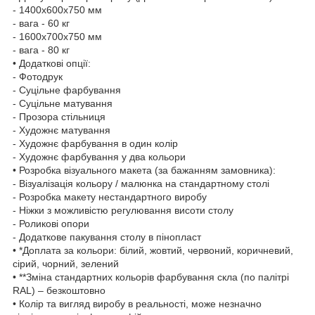
- 1400х600х750 мм
- вага - 60 кг
- 1600х700х750 мм
- вага - 80 кг
• Додаткові опції:
- Фотодрук
- Суцільне фарбування
- Суцільне матування
- Прозора стільниця
- Художнє матування
- Художнє фарбування в один колір
- Художнє фарбування у два кольори
• Розробка візуального макета (за бажанням замовника):
- Візуалізація кольору / малюнка на стандартному столі
- Розробка макету нестандартного виробу
- Ніжки з можливістю регулювання висоти столу
- Роликові опори
- Додаткове пакування столу в пінопласт
• *Доплата за кольори: білий, жовтий, червоний, коричневий,
сірий, чорний, зелений
• **Зміна стандартних кольорів фарбування скла (по палітрі
RAL) – безкоштовно
• Колір та вигляд виробу в реальності, може незначно