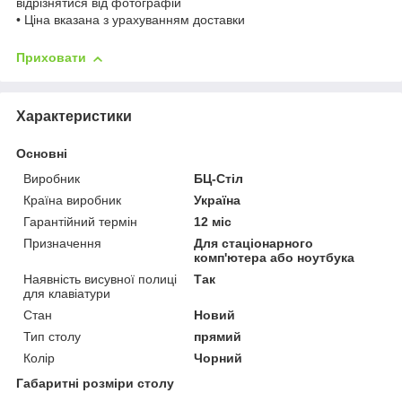
відрізнятися від фотографій
• Ціна вказана з урахуванням доставки
Приховати
Характеристики
Основні
Виробник
БЦ-Стіл
Країна виробник
Україна
Гарантійний термін
12 міс
Призначення
Для стаціонарного
комп'ютера або ноутбука
Наявність висувної полиці
Так
для клавіатури
Стан
Новий
Тип столу
прямий
Колір
Чорний
Габаритні розміри столу