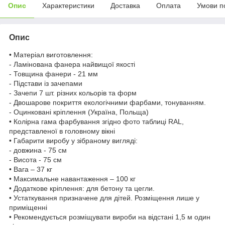
Опис
Характеристики
Доставка
Оплата
Умови п
Опис
• Матеріал виготовлення:
- Ламінована фанера найвищої якості
- Товщина фанери - 21 мм
- Підстави із зачепами
- Зачепи 7 шт. різних кольорів та форм
- Двошарове покриття екологічними фарбами, тонуванням.
- Оцинковані кріплення (Україна, Польща)
• Колірна гама фарбування згідно фото таблиці RAL,
представленої в головному вікні
• Габарити виробу у зібраному вигляді:
- довжина - 75 см
- Висота - 75 см
• Вага – 37 кг
• Максимальне навантаження – 100 кг
• Додаткове кріплення: для бетону та цегли.
• Устаткування призначене для дітей. Розміщення лише у
приміщенні
• Рекомендується розміщувати вироби на відстані 1,5 м один