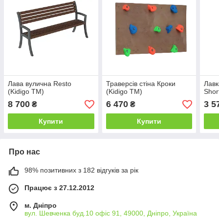
Лава вулична Resto
Траверсів стіна Кроки
Лавк
(Kidigo ТМ)
(Kidigo ТМ)
Shor
8 700
6 470
3 5
₴
₴
Купити
Купити
Про нас
98% позитивних з 182 відгуків за рік
Працює з 27.12.2012
м. Дніпро
вул. Шевченка буд.10 офіс 91, 49000, Дніпро, Україна