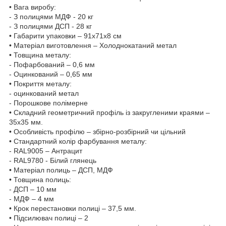
• Вага виробу:
- З полицями МДФ - 20 кг
- З полицями ДСП - 28 кг
• Габарити упаковки – 91х71х8 см
• Матеріал виготовлення – Холоднокатаний метал
• Товщина металу:
- Пофарбований – 0,6 мм
- Оцинкований – 0,65 мм
• Покриття металу:
- оцинкований метал
- Порошкове полімерне
• Складний геометричний профіль із закругленими краями –
35х35 мм.
• Особливість профілю – збірно-розбірний чи цільний
• Стандартний колір фарбування металу:
- RAL9005 – Антрацит
- RAL9780 - Білий глянець
• Матеріал полиць – ДСП, МДФ
• Товщина полиць:
- ДСП – 10 мм
- МДФ – 4 мм
• Крок перестановки полиці – 37,5 мм.
• Підсилювач полиці – 2