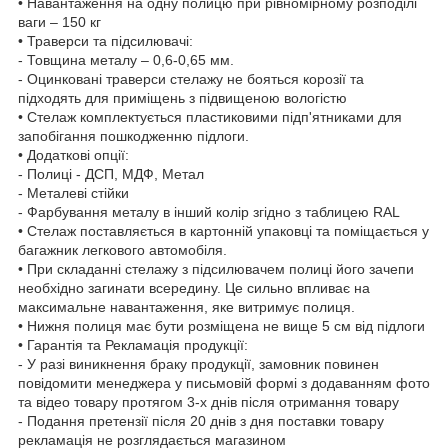
• Навантаження на одну полицю при рівномірному розподілі
ваги – 150 кг
• Траверси та підсилювачі:
- Товщина металу – 0,6-0,65 мм.
- Оцинковані траверси стелажу не бояться корозії та
підходять для приміщень з підвищеною вологістю
• Стелаж комплектується пластиковими підп'ятниками для
запобігання пошкодженню підлоги.
• Додаткові опції:
- Полиці - ДСП, МДФ, Метал
- Металеві стійки
- Фарбування металу в інший колір згідно з таблицею RAL
• Стелаж поставляється в картонній упаковці та поміщається у
багажник легкового автомобіля.
• При складанні стелажу з підсилювачем полиці його зачепи
необхідно загинати всередину. Це сильно впливає на
максимальне навантаження, яке витримує полиця.
• Нижня полиця має бути розміщена не вище 5 см від підлоги
• Гарантія та Рекламація продукції:
- У разі виникнення браку продукції, замовник повинен
повідомити менеджера у письмовій формі з додаванням фото
та відео товару протягом 3-х днів після отримання товару
- Подання претензії після 20 днів з дня поставки товару
рекламація не розглядається магазином