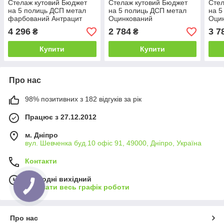
Стелаж кутовий Бюджет
Стелаж кутовий Бюджет
Стел
на 5 полиць ДСП метал
на 5 полиць ДСП метал
на 5
фарбований Антрацит
Оцинкований
Оци
1800х900х450/635 мм
1800х700х400/425 мм
1800
4 296
2 784
3 7
₴
₴
(Меткас-ТМ)
(Меткас-ТМ)
(Мет
Купити
Купити
Про нас
98% позитивних з 182 відгуків за рік
Працює з 27.12.2012
м. Дніпро
вул. Шевченка буд.10 офіс 91, 49000, Дніпро, Україна
Контакти
Сьогодні вихідний
Показати весь графік роботи
Про нас