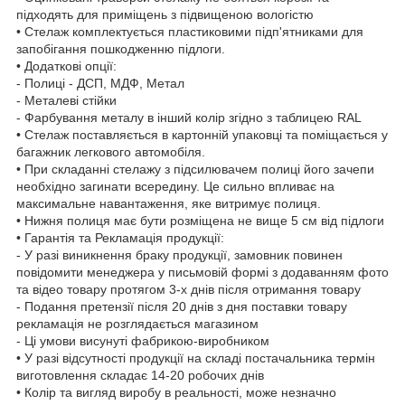
підходять для приміщень з підвищеною вологістю
• Стелаж комплектується пластиковими підп'ятниками для
запобігання пошкодженню підлоги.
• Додаткові опції:
- Полиці - ДСП, МДФ, Метал
- Металеві стійки
- Фарбування металу в інший колір згідно з таблицею RAL
• Стелаж поставляється в картонній упаковці та поміщається у
багажник легкового автомобіля.
• При складанні стелажу з підсилювачем полиці його зачепи
необхідно загинати всередину. Це сильно впливає на
максимальне навантаження, яке витримує полиця.
• Нижня полиця має бути розміщена не вище 5 см від підлоги
• Гарантія та Рекламація продукції:
- У разі виникнення браку продукції, замовник повинен
повідомити менеджера у письмовій формі з додаванням фото
та відео товару протягом 3-х днів після отримання товару
- Подання претензії після 20 днів з дня поставки товару
рекламація не розглядається магазином
- Ці умови висунуті фабрикою-виробником
• У разі відсутності продукції на складі постачальника термін
виготовлення складає 14-20 робочих днів
• Колір та вигляд виробу в реальності, може незначно