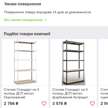
Умови повернення
Повернення товару впродовж 14 днів за домовленістю
Всі умови повернення
Подібні товари компанії
Стелаж Стандарт на 5
Стелаж Стандарт на 5
Стел
полиць ДСП метал
полиць ДСП метал
пол
Оцинкований
фарбований Антрацит
оци
2400х1000х400 мм
2400х1000х500 мм
195
2 766
3 576
2 9
₴
₴
(Меткас-ТМ)
(Меткас-ТМ)
(Мет