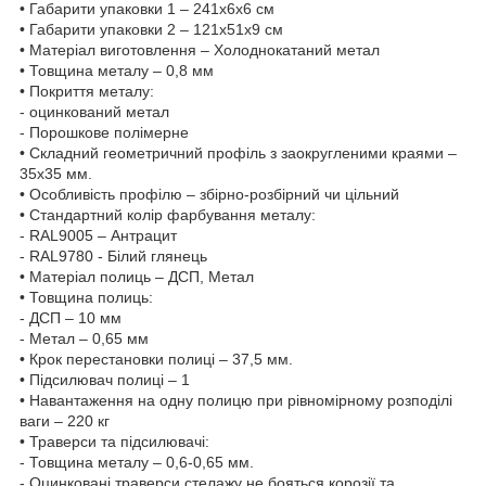
• Габарити упаковки 1 – 241x6x6 см
• Габарити упаковки 2 – 121х51х9 см
• Матеріал виготовлення – Холоднокатаний метал
• Товщина металу – 0,8 мм
• Покриття металу:
- оцинкований метал
- Порошкове полімерне
• Складний геометричний профіль з заокругленими краями –
35х35 мм.
• Особливість профілю – збірно-розбірний чи цільний
• Стандартний колір фарбування металу:
- RAL9005 – Антрацит
- RAL9780 - Білий глянець
• Матеріал полиць – ДСП, Метал
• Товщина полиць:
- ДСП – 10 мм
- Метал – 0,65 мм
• Крок перестановки полиці – 37,5 мм.
• Підсилювач полиці – 1
• Навантаження на одну полицю при рівномірному розподілі
ваги – 220 кг
• Траверси та підсилювачі:
- Товщина металу – 0,6-0,65 мм.
- Оцинковані траверси стелажу не бояться корозії та