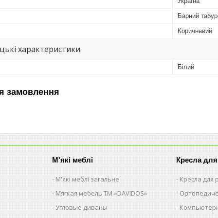
Україна
Барний табур
Коричневий
цькі характеристики
Білий
я замовлення
М'які меблі
Кресла для
М'які меблі загальне
Кресла для
Мягкая мебель ТМ «DAVIDOS»
Ортопедиче
Угловые диваны
Компьютерн