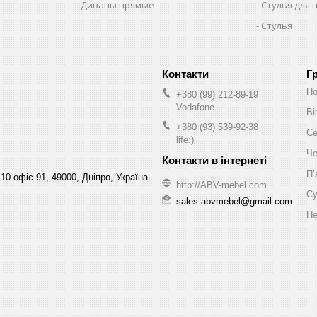
Диваны прямые
Стулья для 
Стулья
Г
По
+380 (99) 212-89-19
Vodafone
Ві
+380 (93) 539-92-38
Се
life:)
Че
Пʼ
10 офіс 91, 49000, Дніпро, Україна
http://ABV-mebel.com
Су
sales.abvmebel@gmail.com
Не