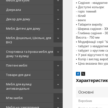
Меблі для кухні
• Сидіння - квадратне
• Доступні кольори:
Дзеркала
- горіх темний
- білий
Декор для дому
- венге
• Габарити виробу:
Меблі Дитячі для дому
- Ширина сидіння - 3
- Глибина сидіння - 3
Висота - 750 мм
Меблі Дошкільні, Шкільні, для
• Модифікації серії "
ВНЗ
- табурет з квадратн
- табурет з круглим с
Спортивна та Ігрова меблі для
• У разі відсутності 
дому та вулиці
• Колір і вигляд вир
• Ціна вказана без у
Плетені меблі
Товари для дачі
Характеристик
Меблі для вулиці
антивандальні
Основні
М'які меблі
Виробник
Меблі на замовлення