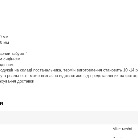
00 мм
00 мм
барний табурет":
им сидінням
идінням
продукції на складі постачальника, термін виготовлення становить 10 -14 
обу в реальності, може незначно відрізнятися від представлених на фотог
рахування доставки
и
Мікс меблі