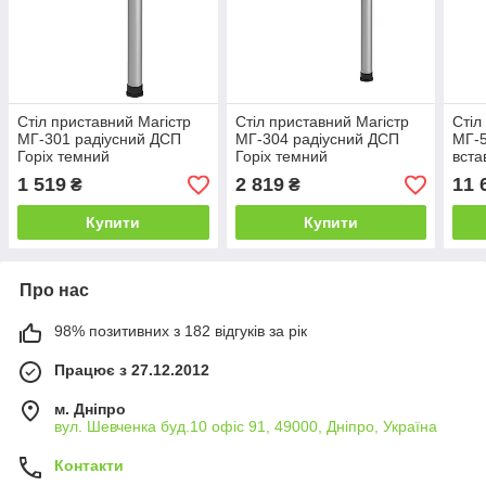
Стіл приставний Магістр
Стіл приставний Магістр
Стіл
МГ-301 радіусний ДСП
МГ-304 радіусний ДСП
МГ-5
Горіх темний
Горіх темний
вста
600хR300х750мм (AMF-
1200х500х750мм (AMF-
160
1 519
2 819
11 
₴
₴
ТМ)
ТМ)
ТМ)
Купити
Купити
Про нас
98% позитивних з 182 відгуків за рік
Працює з 27.12.2012
м. Дніпро
вул. Шевченка буд.10 офіс 91, 49000, Дніпро, Україна
Контакти