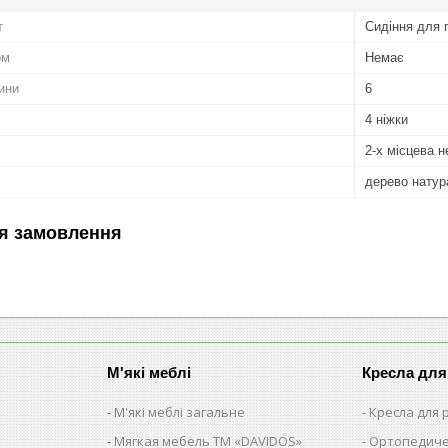
т
Сидіння для 
ом
Немає
ини
6
4 ніжки
2-х місцева 
дерево натур
я замовлення
М'які меблі
Кресла для
М'які меблі загальне
Кресла для
Мягкая мебель ТМ «DAVIDOS»
Ортопедиче