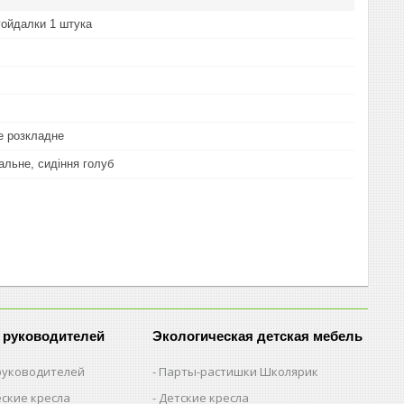
гойдалки 1 штука
не розкладне
альне, сидіння голуб
 руководителей
Экологическая детская мебель
 руководителей
Парты-растишки Школярик
ские кресла
Детские кресла