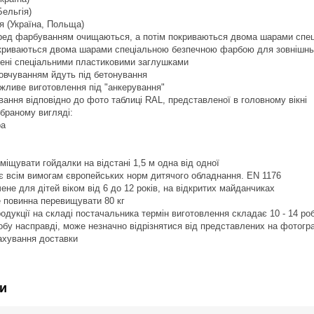
Бельгія)
я (Україна, Польща)
еред фарбуванням очищаються, а потім покриваються двома шарами спец
окриваються двома шарами спеціальною безпечною фарбою для зовнішньо
щені спеціальними пластиковими заглушками
мовчуванням йдуть під бетонування
ожливе виготовлення під "анкерування"
вання відповідно до фото таблиці RAL, представленої в головному вікні
ібраному вигляді:
ра
міщувати гойдалки на відстані 1,5 м одна від одної
ає всім вимогам європейських норм дитячого обладнання. EN 1176
не для дітей віком від 6 до 12 років, на відкритих майданчиках
е повинна перевищувати 80 кг
продукції на складі постачальника термін виготовлення складає 10 - 14 ро
робу насправді, може незначно відрізнятися від представлених на фотогр
рахування доставки
и