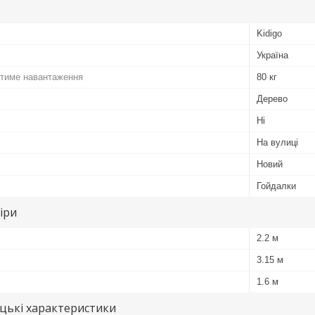
Kidigo
Україна
тиме навантаження
80 кг
Дерево
Ні
На вулиці
Новий
Гойдалки
іри
2.2 м
3.15 м
1.6 м
цькі характеристики