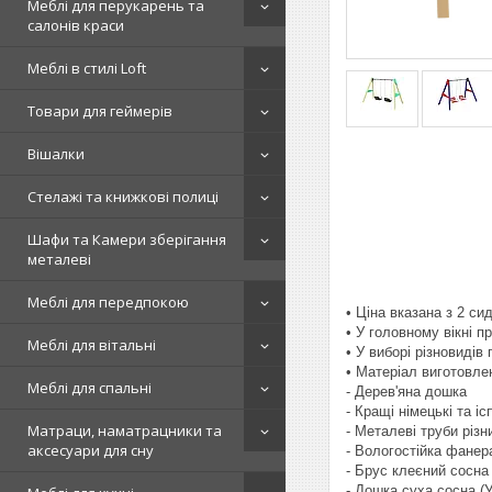
Меблі для перукарень та
салонів краси
Меблі в стилі Loft
Товари для геймерів
Вішалки
Стелажі та книжкові полиці
Шафи та Камери зберігання
металеві
Меблі для передпокою
• Ціна вказана з 2 с
• У головному вікні 
Меблі для вітальні
• У виборі різновидів
• Матеріал виготовле
Меблі для спальні
- Дерев'яна дошка
- Кращі німецькі та і
Матраци, наматрацники та
- Металеві труби різн
аксесуари для сну
- Вологостійка фанера
- Брус клеєний сосна 
- Дошка суха сосна (У