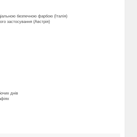
іальною безпечною фарбою (Італія)
го застосування (Австрія)
бочих днів
афіях