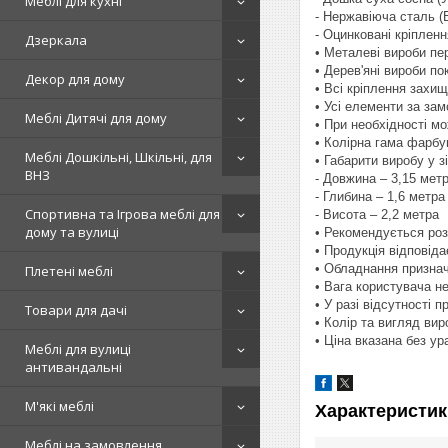
Меблі для кухні
- Нержавіюча сталь (
- Оцинковані кріпленн
Дзеркала
• Металеві вироби п
• Дерев'яні вироби п
Декор для дому
• Всі кріплення захи
• Усі елементи за за
Меблі Дитячі для дому
• При необхідності м
• Колірна гама фарбу
Меблі Дошкільні, Шкільні, для
• Габарити виробу у з
ВНЗ
- Довжина – 3,15 мет
- Глибина – 1,6 метра
Спортивна та Ігрова меблі для
- Висота – 2,2 метра
дому та вулиці
• Рекомендується роз
• Продукція відповід
• Обладнання призначе
Плетені меблі
• Вага користувача н
• У разі відсутності 
Товари для дачі
• Колір та вигляд ви
• Ціна вказана без у
Меблі для вулиці
антивандальні
М'які меблі
Характеристик
Меблі на замовлення