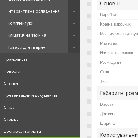
Основні
Інтерактивне обладнання
Виробник
Комплектуючі
Країна виробник
Максимально допус
Кліматична техніка
Матеріал
Товари для тварин
Наявність кришки
Прайс-листы
Розміщення
Новости
Стан
Тип
Статьи
Габаритні розм
Презентации и документы
Висота
О нас
Довжина
Отзывы
Ширина
Доставка и оплата
Користувальни