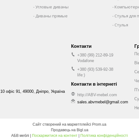
Угловые диваны
Компьютерн
Диваны прямые
Стулья для 
Стулья
Г
По
+380 (99) 212-89-19
Vodafone
Ві
+380 (93) 539-92-38
Се
life:)
Че
Пʼ
10 офіс 91, 49000, Дніпро, Україна
http://ABV-mebel.com
Су
sales.abvmebel@gmail.com
Не
Сайт створений на маркетплейсі
Prom.ua
Продавець на Bigl.ua
АБВ меблі |
Поскаржитися на контент
|
Політика конфіденційності