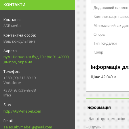
КОНТАКТИ
Додатковий елемен
Комплектація навіс
АБВ меблі
Мінімальний вік дит
Опора
Ваш консультант
Тип гойдалки
Колір
вул. Шевченка буд.10 офіс 91, 49000,
Дніпро, Україна
Інформація дл
Ціна:
42 040 ₴
+380 (99) 212-89-19
Vodafone
+380 (93) 539-92-38
life:)
Інформація
http://ABV-mebel.com
Данні про компанію
Відгуки
sales.abvmebel@gmail.com