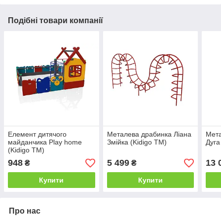
Подібні товари компанії
Елемент дитячого
Металева драбинка Ліана
Мета
майданчика Play home
Змійка (Kidigo ТМ)
Дуга
(Kidigo ТМ)
948
5 499
13 
₴
₴
Купити
Купити
Про нас