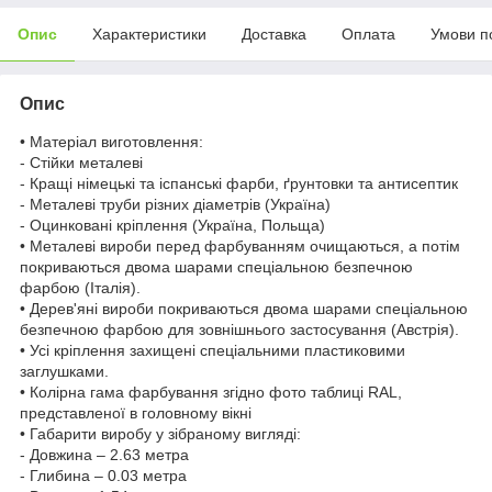
Опис
Характеристики
Доставка
Оплата
Умови п
Опис
• Матеріал виготовлення:
- Стійки металеві
- Кращі німецькі та іспанські фарби, ґрунтовки та антисептик
- Металеві труби різних діаметрів (Україна)
- Оцинковані кріплення (Україна, Польща)
• Металеві вироби перед фарбуванням очищаються, а потім
покриваються двома шарами спеціальною безпечною
фарбою (Італія).
• Дерев'яні вироби покриваються двома шарами спеціальною
безпечною фарбою для зовнішнього застосування (Австрія).
• Усі кріплення захищені спеціальними пластиковими
заглушками.
• Колірна гама фарбування згідно фото таблиці RAL,
представленої в головному вікні
• Габарити виробу у зібраному вигляді:
- Довжина – 2.63 метра
- Глибина – 0.03 метра