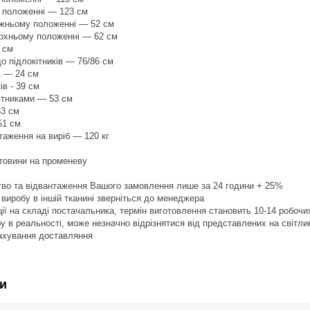
у положенні — 123 см
ижньому положенні — 52 см
ерхньому положенні — 62 см
 см
до підлокітників — 76/86 см
в — 24 см
ів - 39 см
кітниками — 53 см
53 см
51 см
аження на виріб — 120 кг
стовини на променеву
тво та відвантаження Вашого замовлення лише за 24 години + 25%
 виробу в іншій тканині зверніться до менеджера
ії на складі постачальника, термін виготовлення становить 10-14 робочи
бу в реальності, може незначно відрізнятися від представлених на світли
рахування доставляння
и