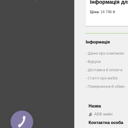
Інформація дл
Ціна:
14 746 ₴
Інформація
Данні про компанію
Відгуки
Доставка й оплата
Статті про меблі
Повернення й обмін
АБВ меблі