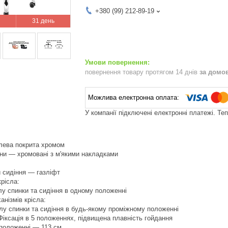
+380 (99) 212-89-19
31 день
повернення товару протягом 14 днів
за домо
У компанії підключені електронні платежі. Те
лева покрита хромом
ини — хромовані з м'якими накладками
 сидіння — газліфт
рісла:
илу спинки та сидіння в одному положенні
анізмів крісла:
хилу спинки та сидіння в будь-якому проміжному положенні
іксація в 5 положеннях, підвищена плавність гойдання
 положенні — 113 см