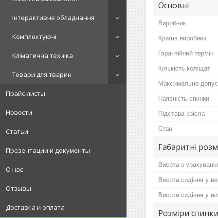
Основні
Інтерактивне обладнання
Виробник
Комплектуючі
Країна виробник
Гарантійний термін
Кліматична техніка
Кількість коліщат
Товари для тварин
Максимально допус
Прайс-листы
Наявність спинки
Новости
Підстава крісла
Стан
Статьи
Габаритні розм
Презентации и документы
Висота з урахуванн
О нас
Висота сидіння у в
Отзывы
Висота сидіння у н
Доставка и оплата
Розміри спинки