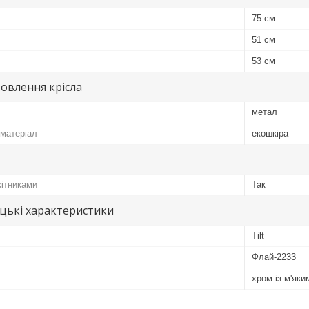
75 см
51 см
53 см
овлення крісла
метал
матеріал
екошкіра
кітниками
Так
цькі характеристики
Tilt
Флай-2233
хром із м'як