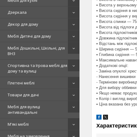
Меблі для кухні
• Висота у верхньом
• Висота сидіння в н
Дзеркала
• Висота сидіння у в
• Висота спинки — 75
Декор для дому
• Висота від підлоги 
• Висота підлокітникі
Меблі Дитячі для дому
• Довжина підлокітник
• Відстань між підло
Меблі Дошкільні, Шкільні, для
• Ширина сидіння — 
ВНЗ
• Глибина сидіння — 
• Максимальне навант
Спортивна та Ігрова меблі для
• Додаткові опції:
дому та вулиці
- Заміна опуклої хре
- Нанесення вишивки
- Термінове виробниц
Плетені меблі
• Для вибору оббивки
• Якщо немає продукц
Товари для дачі
• Колір і вигляд виро
• Ціна вказана без у
Меблі для вулиці
антивандальні
М'які меблі
Характеристик
Меблі на замовлення