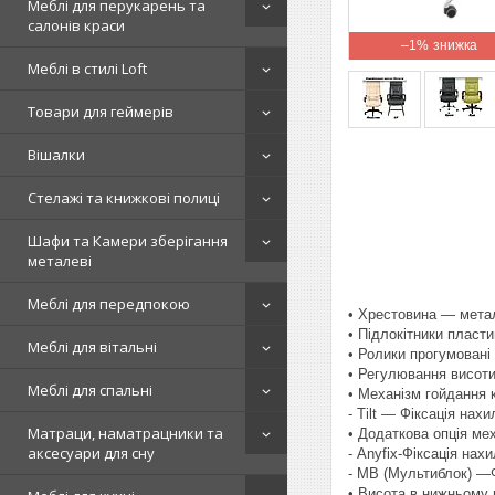
Меблі для перукарень та
салонів краси
–1%
Меблі в стилі Loft
Товари для геймерів
Вішалки
Стелажі та книжкові полиці
Шафи та Камери зберігання
металеві
Меблі для передпокою
• Хрестовина — мета
• Підлокітники пласт
Меблі для вітальні
• Ролики прогумовані
• Регулювання висоти
Меблі для спальні
• Механізм гойдання к
- Tilt — Фіксація нах
Матраци, наматрацники та
• Додаткова опція мех
аксесуари для сну
- Anyfix-Фіксація на
- МВ (Мультиблок) —Ф
• Висота в нижньому