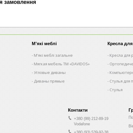
я замовлення
М'які меблі
Кресла для
М'які меблі загальне
Кресла для
Мягкая мебель ТМ «DAVIDOS»
Ортопедиче
Угловые диваны
Компьютерн
Диваны прямые
Стулья для 
Стулья
Г
По
+380 (99) 212-89-19
Vodafone
Ві
+380 (93) 539-92-38