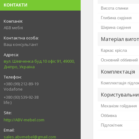
КОНТАКТИ
Висота спинки
Глибина сидіння
АБВ меблі
Ширина сидіння
Матеріал вигот
Ваш консультант
Каркас крісла
Основний оббивний 
вул. Шевченка буд.10 офіс 91, 49000,
Дніпро, Україна
Комплектація
Комплектація підло
+380 (99) 212-89-19
Vodafone
Користувальни
+380 (93) 539-92-38
life:)
Механізм гойдання
Оббивка
http://ABV-mebel.com
Підлокітник
sales.abvmebel@gmail.com