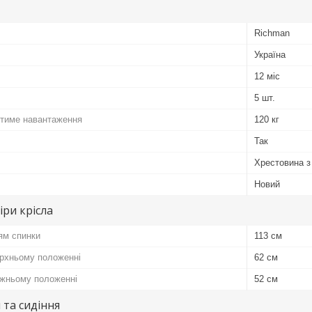
Richman
Україна
12 міс
5 шт.
тиме навантаження
120 кг
Так
Хрестовина з
Новий
іри крісла
ям спинки
113 см
ерхньому положенні
62 см
ижньому положенні
52 см
 та сидіння