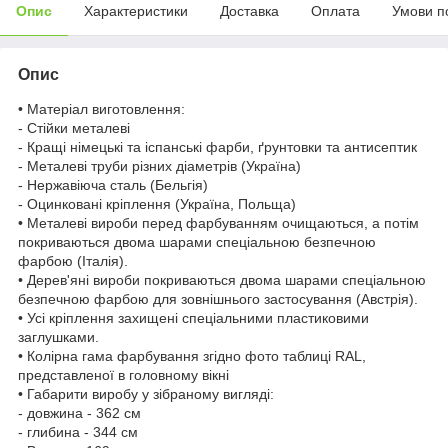
Опис
Характеристики
Доставка
Оплата
Умови п
Опис
• Матеріал виготовлення:
- Стійки металеві
- Кращі німецькі та іспанські фарби, ґрунтовки та антисептик
- Металеві труби різних діаметрів (Україна)
- Нержавіюча сталь (Бельгія)
- Оцинковані кріплення (Україна, Польща)
• Металеві вироби перед фарбуванням очищаються, а потім
покриваються двома шарами спеціальною безпечною
фарбою (Італія).
• Дерев'яні вироби покриваються двома шарами спеціальною
безпечною фарбою для зовнішнього застосування (Австрія).
• Усі кріплення захищені спеціальними пластиковими
заглушками.
• Колірна гама фарбування згідно фото таблиці RAL,
представленої в головному вікні
• Габарити виробу у зібраному вигляді:
- довжина - 362 см
- глибина - 344 см