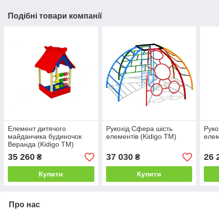
Подібні товари компанії
Елемент дитячого
Рукохід Сфера шість
Руко
майданчика будиночок
елементів (Kidigo ТМ)
елем
Веранда (Kidigo ТМ)
35 260
37 030
26 
₴
₴
Купити
Купити
Про нас