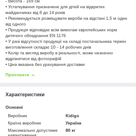
- Висота - 169 см
• Устаткування призначене для дітей на відкритих
майданчиках від 8 до 14 років
• Рекомендується розміщувати вироби на відстані 1,5 м один
від одного
• Продукція відповідає всім вимогам європейських норм
дитячого обладнання EN 1176
• У разі відсутності продукції на складі постачальника термін
виготовлення складає 10 - 14 робочих днів
• Колір та вигляд виробу в реальності, може незначно
відрізнятися від фотографій
• Ціна вказана без урахування доставки
Приховати
Характеристики
Основні
Виробник
Kidigo
Країна виробник
Україна
Максимально допустиме
80 кг
навантаження