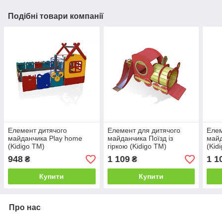
Подібні товари компанії
Елемент дитячого
Елемент для дитячого
Елем
майданчика Play home
майданчика Поїзд із
майд
(Kidigo ТМ)
гіркою (Kidigo ТМ)
(Kid
948
1 109
1 1
₴
₴
Купити
Купити
Про нас