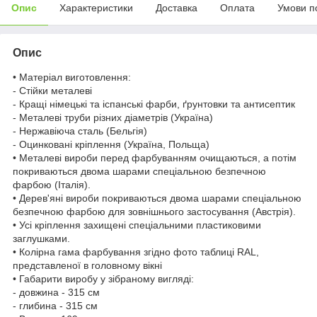
Опис
Характеристики
Доставка
Оплата
Умови п
Опис
• Матеріал виготовлення:
- Стійки металеві
- Кращі німецькі та іспанські фарби, ґрунтовки та антисептик
- Металеві труби різних діаметрів (Україна)
- Нержавіюча сталь (Бельгія)
- Оцинковані кріплення (Україна, Польща)
• Металеві вироби перед фарбуванням очищаються, а потім
покриваються двома шарами спеціальною безпечною
фарбою (Італія).
• Дерев'яні вироби покриваються двома шарами спеціальною
безпечною фарбою для зовнішнього застосування (Австрія).
• Усі кріплення захищені спеціальними пластиковими
заглушками.
• Колірна гама фарбування згідно фото таблиці RAL,
представленої в головному вікні
• Габарити виробу у зібраному вигляді:
- довжина - 315 см
- глибина - 315 см