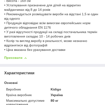
- Висота - 169 см
• Устаткування призначене для дітей на відкритих
майданчиках від 8 до 14 років
• Рекомендується розміщувати вироби на відстані 1,5 м один
від одного
• Продукція відповідає всім вимогам європейських норм
дитячого обладнання EN 1176
• У разі відсутності продукції на складі постачальника термін
виготовлення складає 10 - 14 робочих днів
• Колір та вигляд виробу в реальності, може незначно
відрізнятися від фотографій
• Ціна вказана без урахування доставки
Приховати
Характеристики
Основні
Виробник
Kidigo
Країна виробник
Україна
Максимально допустиме
80 кг
навантаження