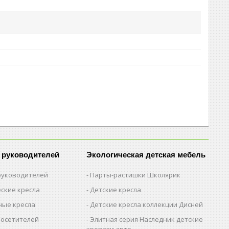
 руководителей
Экологическая детская мебель
 руководителей
Парты-растишки Школярик
ские кресла
Детские кресла
ые кресла
Детские кресла коллекции Дисней
посетителей
Элитная серия Наследник детские
кровати авто