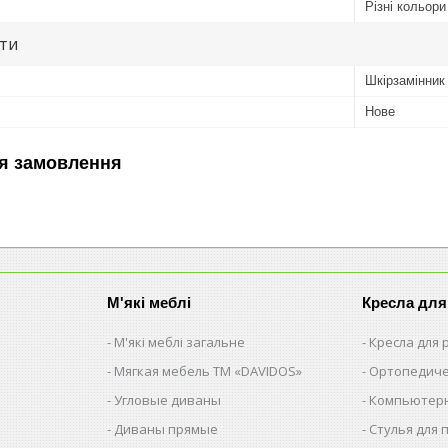
Різні кольори
ути
Шкірзамінник
Нове
я замовлення
М'які меблі
Кресла для
М'які меблі загальне
Кресла для
Мягкая мебель ТМ «DAVIDOS»
Ортопедиче
Угловые диваны
Компьютерн
Диваны прямые
Стулья для 