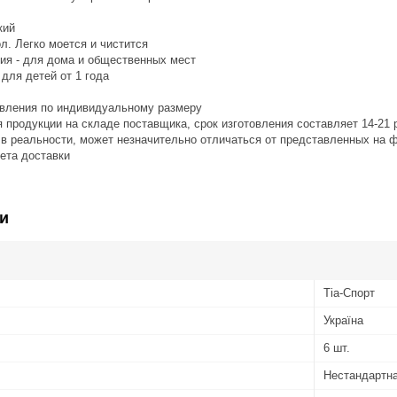
кий
л. Легко моется и чистится
ия - для дома и общественных мест
 для детей от 1 года
овления по индивидуальному размеру
я продукции на складе поставщика, срок изготовления составляет 14-21 
я в реальности, может незначительно отличаться от представленных на 
чета доставки
и
Тіа-Спорт
Україна
6 шт.
Нестандартн