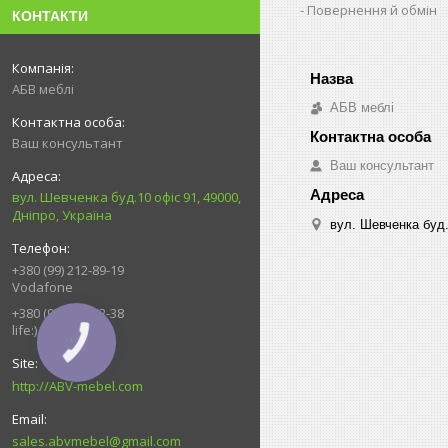
Повернення й обмін
КОНТАКТИ
АБВ меблі
АБВ меблі
Ваш консультант
Ваш консультант
вул. Шевченка буд.10 офіс 91, 49000,
Дніпро, Україна
вул. Шевченка буд.
+380 (99) 212-89-19
Vodafone
+380 (93) 539-92-38
life:)
КНОПКА
ЗВ'ЯЗКУ
http://ABV-mebel.com
sales.abvmebel@gmail.com