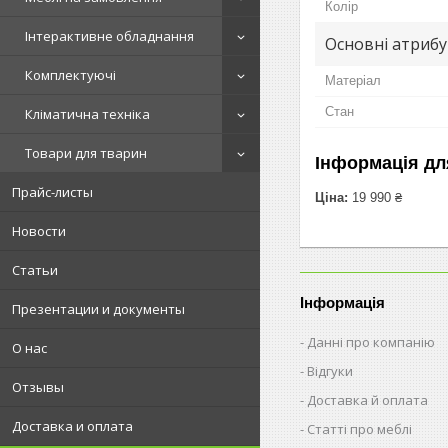
Колір
Інтерактивне обладнання
Основні атриб
Комплектуючі
Матеріал
Стан
Кліматична техніка
Товари для тварин
Інформація дл
Прайс-листы
Ціна:
19 990 ₴
Новости
Статьи
Інформація
Презентации и документы
Данні про компанію
О нас
Відгуки
Отзывы
Доставка й оплата
Доставка и оплата
Статті про меблі