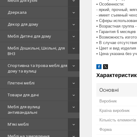
Меблі для кухні
• Особенности:
- яркий, прочный, мяг
Дзеркала
- имеет съемный чехо
• Сферы использован
Декор для дому
• Возрастная группа -
• Гарантия 6 месяцев
Меблі Дитячі для дому
• Возможность изгот
• В случае отсутстви
Меблі Дошкільні, Шкільні, для
• Цвет и вид издели
ВНЗ
• Цена указана без у
Спортивна та Ігрова меблі для
дому та вулиці
Характеристик
Плетені меблі
Основні
Товари для дачі
Виробник
Меблі для вулиці
Країна виробник
антивандальні
Кількість елементів
М'які меблі
Форма
Меблі на замовлення