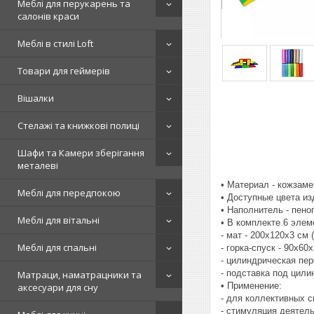
Меблі для перукарень та
салонів краси
Меблі в стилі Loft
Товари для геймерів
Вішалки
Стелажі та книжкові полиці
Шафи та Камери зберігання
металеві
• Материал - кожзаме
Меблі для передпокою
• Доступные цвета и
• Наполнитель - пено
Меблі для вітальні
• В комплекте 6 элем
- мат - 200х120х3 см (
Меблі для спальні
- горка-спуск - 90х60х
- цилиндрическая пер
- подставка под цилин
Матраци, наматрацники та
• Применение:
аксесуари для сну
- для коллективных 
- стимуляция деятел