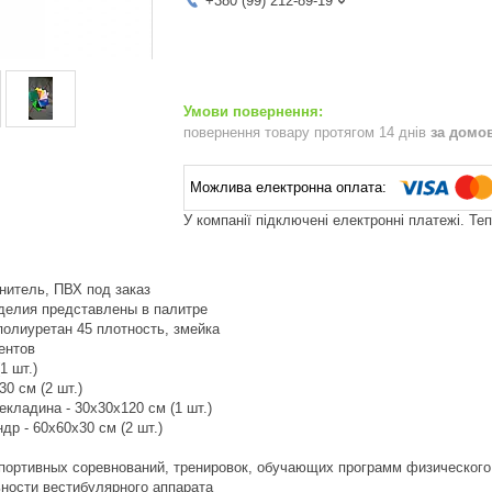
+380 (99) 212-89-19
повернення товару протягом 14 днів
за домо
У компанії підключені електронні платежі. Те
нитель, ПВХ под заказ
зделия представлены в палитре
полиуретан 45 плотность, змейка
ентов
1 шт.)
30 см (2 шт.)
екладина - 30х30х120 см (1 шт.)
др - 60х60х30 см (2 шт.)
спортивных соревнований, тренировок, обучающих программ физического
ьности вестибулярного аппарата