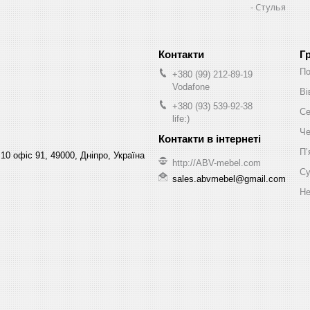
Стулья
Г
По
+380 (99) 212-89-19
Vodafone
Ві
+380 (93) 539-92-38
Се
life:)
Че
Пʼ
10 офіс 91, 49000, Дніпро, Україна
http://ABV-mebel.com
Су
sales.abvmebel@gmail.com
Не