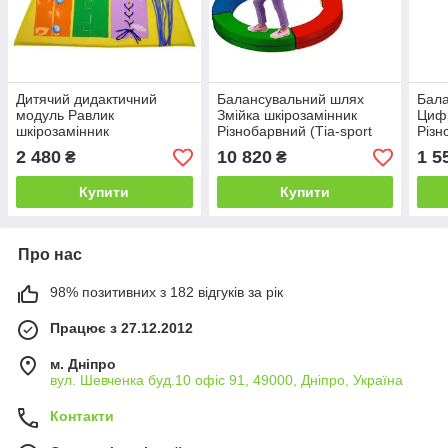
Дитячий дидактичний
Балансувальний шлях
Бал
модуль Равлик
Змійка шкірозамінник
Цифр
шкірозамінник
Різнобарвний (Тіа-sport
Різн
Різнобарвний 100х100 см
ТМ)
ТМ)
2 480
10 820
1 5
₴
₴
(Тіа-sport ТМ)
Купити
Купити
Про нас
98% позитивних з 182 відгуків за рік
Працює з 27.12.2012
м. Дніпро
вул. Шевченка буд.10 офіс 91, 49000, Дніпро, Україна
Контакти