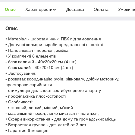
Опис
Характеристики
Доставка
Оплата
Умови п
Опис
• Матеріал - шкірозамінник, ПВХ під замовлення
• Доступні кольори вироби представлені в палітрі
• Наповнювач - поролон, змійка
• У комплекті 8 елементів
- блок великий - 40х20х20 см (4 шт.)
- блок малий - 40х20х10 см (4 шт.)
• Застосування:
- розвиває координацію рухів, рівновагу, дрібну моторику,
просторове сприйняття
- стимуляція діяльності вестибулярного апарату
- профілактика плоскостопості
• Особливості:
- яскравий, легкий, міцний, м'який
- має знімний чохол, легко миється і чиститься,
• Сфери використання - для дому та громадських місць
• Возрастная группа - для детей от 3 лет
• Гарантия 6 месяцев