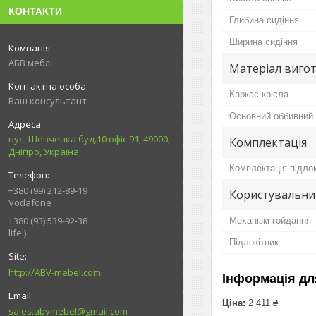
КОНТАКТИ
Глибина сидіння
Ширина сидіння
АБВ меблі
Матеріал вигот
Каркас крісла
Ваш консультант
Основний оббивний 
вул. Шевченка буд.10 офіс 91, 49000,
Комплектація
Дніпро, Україна
Комплектація підло
+380 (99) 212-89-19
Користувальни
Vodafone
+380 (93) 539-92-38
Механізм гойдання
life:)
Підлокітник
http://ABV-mebel.com
Інформація дл
Ціна:
2 411 ₴
sales.abvmebel@gmail.com