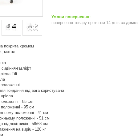
повернення товару протягом 14 днів
за домо
на покрита хромом
к, метал
ітка
 сидіння-газліфт
ісла Tilt:
сла
у положенні
ля гойдання під вага користувача
 крісла
положенні - 85 см
 положенні - 95 см
ижньому положенні - 41 см
ерхньому положенні - 51 см
о підлокітників - 58/68 см
аження на виріб - 120 кг
см