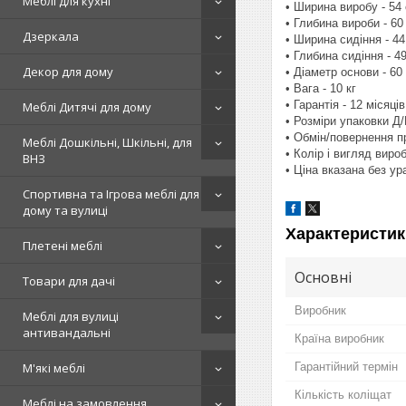
Меблі для кухні
• Ширина виробу - 54
• Глибина вироби - 60
Дзеркала
• Ширина сидіння - 44
• Глибина сидіння - 4
Декор для дому
• Діаметр основи - 60
• Вага - 10 кг
• Гарантія - 12 місяців
Меблі Дитячі для дому
• Розміри упаковки Д/
• Обмін/повернення п
Меблі Дошкільні, Шкільні, для
• Колір і вигляд вир
ВНЗ
• Ціна вказана без у
Спортивна та Ігрова меблі для
дому та вулиці
Характеристик
Плетені меблі
Основні
Товари для дачі
Виробник
Меблі для вулиці
антивандальні
Країна виробник
Гарантійний термін
М'які меблі
Кількість коліщат
Меблі на замовлення