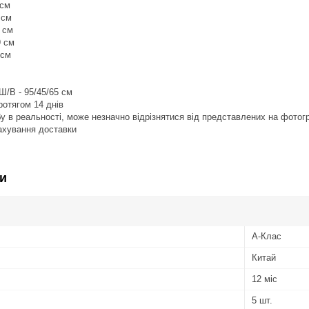
 см
 см
 см
9 см
 см
Ш/В - 95/45/65 см
ротягом 14 днів
обу в реальності, може незначно відрізнятися від представлених на фотог
рахування доставки
и
А-Клас
Китай
12 міс
5 шт.