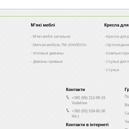
М'які меблі
Кресла для
М'які меблі загальне
Кресла для
Мягкая мебель ТМ «DAVIDOS»
Ортопедиче
Угловые диваны
Компьютерн
Диваны прямые
Стулья для 
Стулья
Г
По
+380 (99) 212-89-19
Vodafone
Ві
+380 (93) 539-92-38
Се
life:)
Че