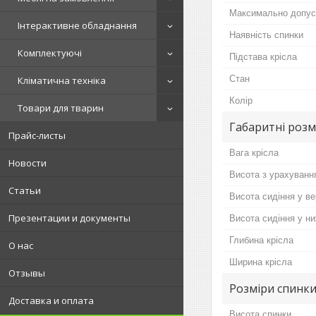
Максимально допус
Інтерактивне обладнання
Наявність спинки
Комплектуючі
Підстава крісла
Стан
Кліматична техніка
Колір
Товари для тварин
Габаритні розм
Прайс-листы
Вага крісла
Новости
Висота з урахуванн
Статьи
Висота сидіння у в
Презентации и документы
Висота сидіння у н
Глибина крісла
О нас
Ширина крісла
Отзывы
Розміри спинки
Доставка и оплата
Висота спинки