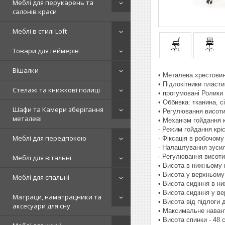
Меблі для перукарень та
салонів краси
Меблі в стилі Loft
Товари для геймерів
Вішалки
• Металева хрестови
• Підлокітники пласти
Стелажі та книжкові полиці
• прогумовані Ролики
• Оббивка: тканина, с
Шафи та Камери зберігання
• Регулювання висоти
металеві
• Механізм гойдання кр
- Режим гойдання крі
Меблі для передпокою
- Фіксація в робочом
- Налаштування зусил
- Регулювання висоти
Меблі для вітальні
• Висота в нижньому 
• Висота у верхньому
Меблі для спальні
• Висота сидіння в н
• Висота сидіння у в
Матраци, наматрацники та
• Висота від підлоги д
аксесуари для сну
• Максимальне навант
• Висота спинки - 48 