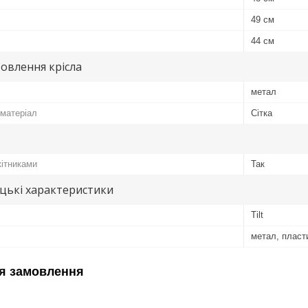
49 см
44 см
овлення крісла
метал
матеріал
Сітка
кітниками
Так
цькі характеристики
Tilt
метал, пласт
я замовлення