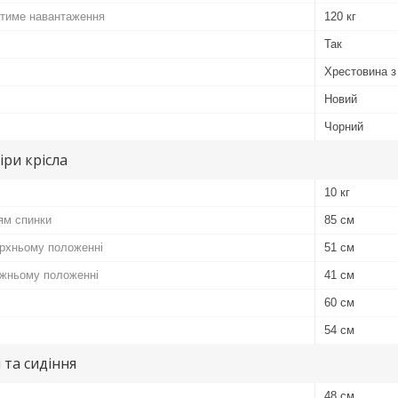
тиме навантаження
120 кг
Так
Хрестовина з
Новий
Чорний
іри крісла
10 кг
ям спинки
85 см
ерхньому положенні
51 см
ижньому положенні
41 см
60 см
54 см
 та сидіння
48 см