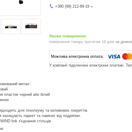
+380 (99) 212-89-19
повернення товару протягом 14 днів
за домо
У компанії підключені електронні платежі. Те
хромований метал
ковий
ня пластик чорний або білий
ниною
 підходять для лінолеуму та килимових покриттів.
м захищають паркет та ламінат від подряпин.
WIND link з'єднання стільців
ня: