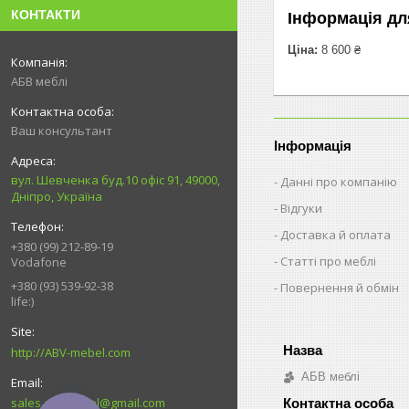
КОНТАКТИ
Інформація дл
Ціна:
8 600 ₴
АБВ меблі
Ваш консультант
Інформація
вул. Шевченка буд.10 офіс 91, 49000,
Данні про компанію
Дніпро, Україна
Відгуки
Доставка й оплата
+380 (99) 212-89-19
Статті про меблі
Vodafone
+380 (93) 539-92-38
Повернення й обмін
life:)
http://ABV-mebel.com
АБВ меблі
sales.abvmebel@gmail.com