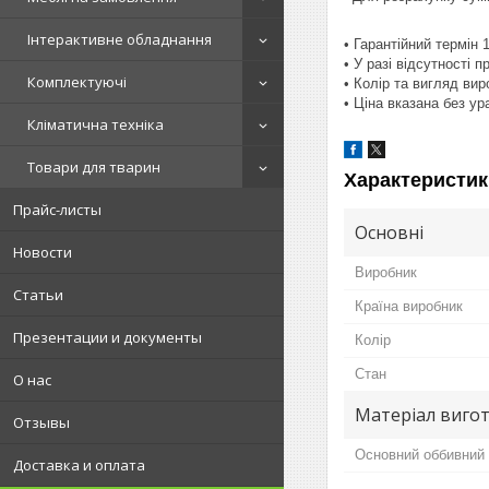
Інтерактивне обладнання
• Гарантійний термін 
• У разі відсутності 
Комплектуючі
• Колір та вигляд ви
• Ціна вказана без у
Кліматична техніка
Товари для тварин
Характеристик
Прайс-листы
Основні
Новости
Виробник
Статьи
Країна виробник
Презентации и документы
Колір
Стан
О нас
Матеріал вигот
Отзывы
Основний оббивний 
Доставка и оплата