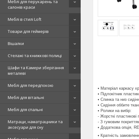
Меблі для перукарень та
салонів краси
Меблі в стилі Loft
Товари для геймерів
Вішалки
Стелажі та книжкові полиці
Шафи та Камери зберігання
металеві
Меблі для передпокою
• Матеріал каркасу 
• Підлокітник пласти
Меблі для вітальні
• Спинка та низ сидін
• Сидіння оббите тка
Меблі для спальні
• Ролики на вибір:
- Жорсткі пластикові
Матраци, наматрацники та
- З гумовим покриття
аксесуари для сну
• Додаткова опція, RE
• Кратність замовлен