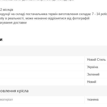
12 місяців
продукції на складі постачальника термін виготовлення складає 7 - 14 роб
робу в реальності, може незначно відрізнятися від фотографій
рахування доставки
и
Новий Стиль
Україна
Зелений
Новий
овлення крісла
матеріал
тканина