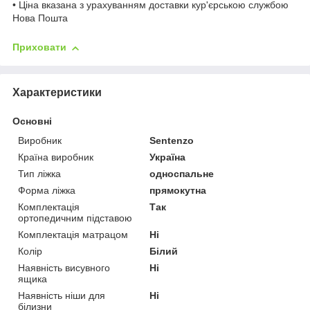
• Ціна вказана з урахуванням доставки кур'єрською службою
Нова Пошта
Приховати
Характеристики
Основні
Виробник
Sentenzo
Країна виробник
Україна
Тип ліжка
односпальне
Форма ліжка
прямокутна
Комплектація
Так
ортопедичним підставою
Комплектація матрацом
Ні
Колір
Білий
Наявність висувного
Ні
ящика
Наявність ніши для
Ні
білизни