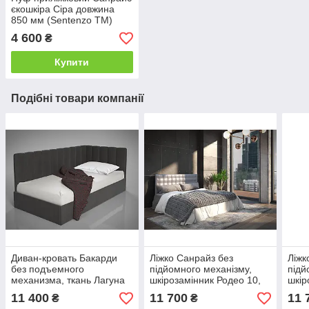
єкошкіра Сіра довжина
850 мм (Sentenzo ТМ)
4 600
₴
Купити
Подібні товари компанії
Диван-кровать Бакарди
Ліжко Санрайз без
Ліжк
без подъемного
підйомного механізму,
підй
механизма, ткань Лагуна
шкірозамінник Родео 10,
шкір
45, 80х190 (Sentenzo ТМ)
120х190 (Sentenzo ТМ)
120х
11 400
11 700
11 
₴
₴