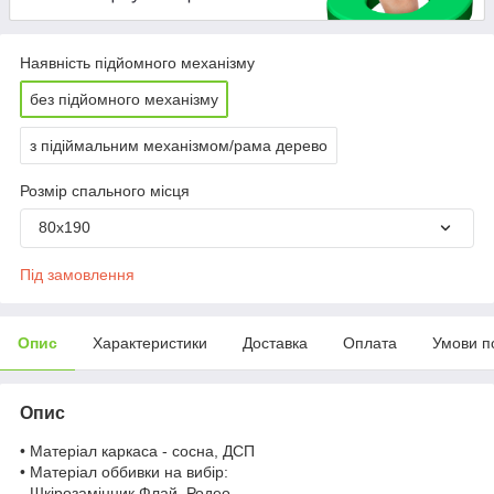
Наявність підйомного механізму
без підйомного механізму
з підіймальним механізмом/рама дерево
Розмір спального місця
80х190
Під замовлення
Опис
Характеристики
Доставка
Оплата
Умови п
Опис
• Матеріал каркаса - сосна, ДСП
• Матеріал оббивки на вибір:
- Шкірозамінник Флай, Родео