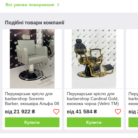
Всі умови повернення
Подібні товари компанії
Перукарське крісло для
Перукарське крісло для
Перу
barbershop Sorento
barbershop Cardinal Gold,
barb
Barber, екошкіра Альфа 08
екокожа чорна (Velmi TM)
екок
(Velmi TM)
(Vel
21 922
41 584
від
₴
від
₴
від
Купити
Купити