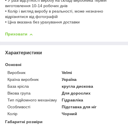
• У разі відсутності виробу на складі виробника термін
виготовлення 10-14 робочих днів
• Колір і вигляд виробу в реальності, може незначно
відрізнятися від фотографій
• Ціна вказана без урахування доставки
Приховати
Характеристики
Основні
Виробник
Velmi
Країна виробник
Україна
База крісла
кругла дискова
Вікова група
Для дорослих
Тип підйомного механізму
Гідравліка
Особливості
Підставка для ніг
Колір
Чорний
Габаритні розміри