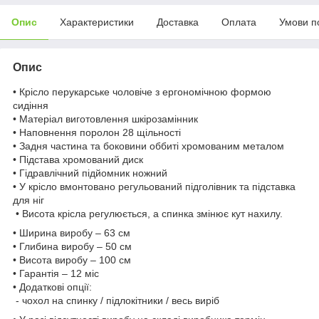
Опис
Характеристики
Доставка
Оплата
Умови п
Опис
• Крісло перукарське чоловіче з ергономічною формою
сидіння
• Матеріал виготовлення шкірозамінник
• Наповнення поролон 28 щільності
• Задня частина та боковини оббиті хромованим металом
• Підстава хромований диск
• Гідравлічний підйомник ножний
• У крісло вмонтовано регульований підголівник та підставка
для ніг
• Висота крісла регулюється, а спинка змінює кут нахилу.
• Ширина виробу – 63 см
• Глибина виробу – 50 см
• Висота виробу – 100 см
• Гарантія – 12 міс
• Додаткові опції:
- чохол на спинку / підлокітники / весь виріб