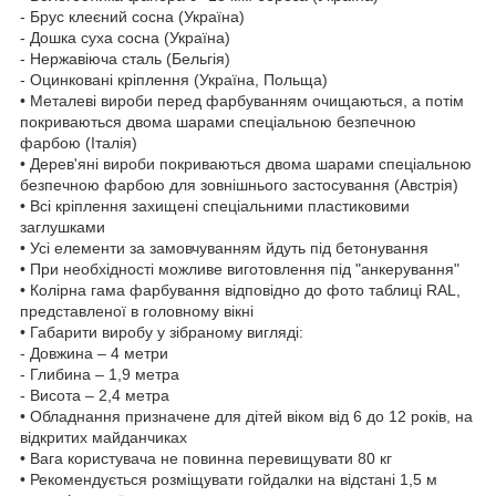
- Брус клеєний сосна (Україна)
- Дошка суха сосна (Україна)
- Нержавіюча сталь (Бельгія)
- Оцинковані кріплення (Україна, Польща)
• Металеві вироби перед фарбуванням очищаються, а потім
покриваються двома шарами спеціальною безпечною
фарбою (Італія)
• Дерев'яні вироби покриваються двома шарами спеціальною
безпечною фарбою для зовнішнього застосування (Австрія)
• Всі кріплення захищені спеціальними пластиковими
заглушками
• Усі елементи за замовчуванням йдуть під бетонування
• При необхідності можливе виготовлення під "анкерування"
• Колірна гама фарбування відповідно до фото таблиці RAL,
представленої в головному вікні
• Габарити виробу у зібраному вигляді:
- Довжина – 4 метри
- Глибина – 1,9 метра
- Висота – 2,4 метра
• Обладнання призначене для дітей віком від 6 до 12 років, на
відкритих майданчиках
• Вага користувача не повинна перевищувати 80 кг
• Рекомендується розміщувати гойдалки на відстані 1,5 м