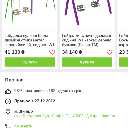
Гойдалки вуличні Віола
Гойдалки вуличні двомісні
Гойд
двомісні стійки метал
сидіння W1 каркас дерево
Вось
зелений/синій, сидіння W1
бузкове (Kidigo ТМ)
карк
з канатом та кільцями
сиді
41 130
34 140
23 
₴
₴
(Kidigo ТМ)
Купити
Купити
Про нас
98% позитивних з 182 відгуків за рік
Працює з 27.12.2012
м. Дніпро
вул. Шевченка буд.10 офіс 91, 49000, Дніпро, Україна
Контакти