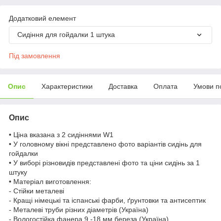
Додатковий елемент
Сидіння для гойдалки 1 штука
Під замовлення
Опис
Характеристики
Доставка
Оплата
Умови п
Опис
• Ціна вказана з 2 сидіннями W1
• У головному вікні представлено фото варіантів сидінь для
гойдалки
• У виборі різновидів представлені фото та ціни сидінь за 1
штуку
• Матеріал виготовлення:
- Стійки металеві
- Кращі німецькі та іспанські фарби, ґрунтовки та антисептик
- Металеві труби різних діаметрів (Україна)
- Вологостійка фанера 9 -18 мм береза (Україна)