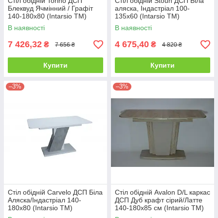
Стіл обідній Torino ДСП
Стіл обідній Stoun ДСП Біла
Блеквуд Ячмінний / Графіт
аляска, Індастріал 100-
140-180х80 (Intarsio TM)
135х60 (Intarsio TM)
В наявності
В наявності
7 426,32
4 675,40
₴
₴
7 656 ₴
4 820 ₴
Купити
Купити
–3%
–3%
Стіл обідній Carvelo ДСП Біла
Стіл обідній Avalon D/L каркас
Аляска/Індастріал 140-
ДСП Дуб крафт сірий/Латте
180х80 (Intarsio TM)
140-180х85 см (Intarsio TM)