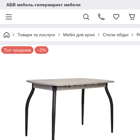
АБВ мебель-гипермаркет мебели
Товари та послуги
Меблі для кухні
Столи обідні
Р
Топ продажів
–2%