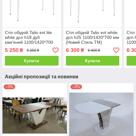
Стіл обідній Talio ext lite
Стіл обідній Talio ext white
Стіл 
white дсп h18 дуб
дсп h25 1100/1420*700 мм
дсп 
кам'яний 1100/1420*700
(Новий Стиль ТМ)
1100
мм (Новий Стиль ТМ)
Стил
5 250
6 300
6 3
₴
₴
5 350 ₴
6 400 ₴
Купити
Купити
Акційні пропозиції та новинки
–3%
–3%