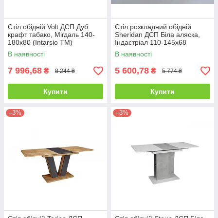
Стіл обідній Volt ДСП Дуб
Стіл розкладний обідній
крафт табако, Мігдаль 140-
Sheridan ДСП Біла аляска,
180х80 (Intarsio TM)
Індастріал 110-145х68
(Intarsio TM)
В наявності
В наявності
7 996,68
5 600,78
₴
₴
8 244 ₴
5 774 ₴
Купити
Купити
–3%
–3%