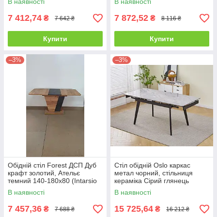
В наявності
В наявності
7 412,74
7 872,52
₴
₴
7 642 ₴
8 116 ₴
Купити
Купити
–3%
–3%
Обідній стіл Forest ДСП Дуб
Стіл обідній Oslo каркас
крафт золотий, Ательє
метал чорний, стільниця
темний 140-180х80 (Intarsio
кераміка Сірий глянець
TM)
120/180х80 см (Intarsio TM)
В наявності
В наявності
7 457,36
15 725,64
₴
₴
7 688 ₴
16 212 ₴